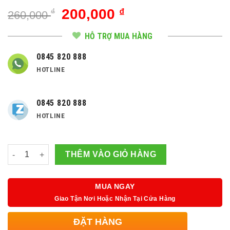
Giá
Giá
200,000
₫
₫
260,000
gốc
hiện
là:
tại
HỖ TRỢ MUA HÀNG
260,000 ₫.
là:
0845 820 888
200,000 ₫.
HOTLINE
0845 820 888
HOTLINE
Số lượng
THÊM VÀO GIỎ HÀNG
MUA NGAY
Giao Tận Nơi Hoặc Nhận Tại Cửa Hàng
ĐẶT HÀNG