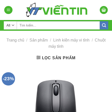
Skip
to
content
Tìm
kiếm:
Trang chủ
/
Sản phẩm
/
Linh kiện máy vi tính
/
Chuột
máy tính
LỌC SẢN PHẨM
-23%