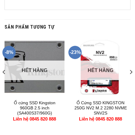
SẢN PHẨM TƯƠNG TỰ
-8%
-23%
HẾT HÀNG
HẾT HÀNG
Ổ cứng SSD Kingston
Ổ Cứng SSD KINGSTON
960GB 2.5 inch
250G NV2 M.2 2280 NVME
(SA400S37/960G)
SNV2S
Liên hệ 0845 820 888
Liên hệ 0845 820 888