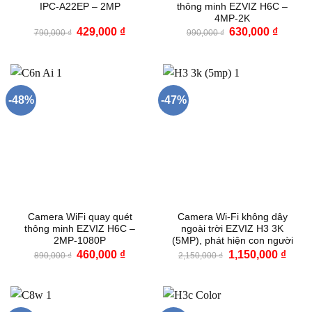
IPC-A22EP – 2MP
thông minh EZVIZ H6C –
4MP-2K
Giá
Giá
Giá
Giá
429,000
₫
630,000
₫
790,000
₫
990,000
₫
gốc
hiện
gốc
hiện
là:
tại
là:
tại
790,000 ₫.
là:
990,000 ₫.
là:
429,000 ₫.
630,000
-48%
-47%
Camera WiFi quay quét
Camera Wi-Fi không dây
thông minh EZVIZ H6C –
ngoài trời EZVIZ H3 3K
2MP-1080P
(5MP), phát hiện con người
Giá
Giá
Giá
Giá
460,000
₫
1,150,000
₫
890,000
₫
2,150,000
₫
gốc
hiện
gốc
hiện
là:
tại
là:
tại
890,000 ₫.
là:
2,150,000 ₫.
là:
460,000 ₫.
1,150