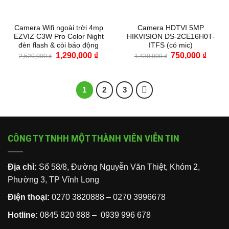
Camera Wifi ngoài trời 4mp
Camera HDTVI 5MP
EZVIZ C3W Pro Color Night
HIKVISION DS-2CE16H0T-
đèn flash & còi báo động
ITFS (có mic)
Giá
Giá
Giá
Giá
1,290,000
₫
750,000
₫
2,520,000
₫
1,430,000
₫
gốc
hiện
gốc
hiện
là:
tại
là:
tại
2,520,000 ₫.
là:
1,430,000 ₫.
là:
1,290,000 ₫.
750,00
1
2
3
CÔNG TY TNHH MỘT THÀNH VIÊN VIỄN TIN
Địa chỉ:
Số 58/8, Đường Nguyễn Văn Thiệt, Khóm 2,
Phường 3, TP Vĩnh Long
Điện thoại:
0270 3820888
–
0270 3996678
Hotline:
0845 820 888 –
0939 996 678