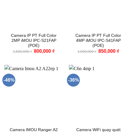
Camera IP PT Full Color
Camera IP PT Full Color
2MP iMOU IPC-S21FAP
4MP iMOU IPC-S41FAP
(POE)
(POE)
Giá
Giá
Giá
Giá
800,000
₫
850,000
₫
1,500,000
₫
1,590,000
₫
gốc
hiện
gốc
hiện
là:
tại
là:
tại
1,500,000 ₫.
là:
1,590,000 ₫.
là:
800,000 ₫.
850,00
-46%
-36%
Camera IMOU Ranger A2
Camera WiFi quay quét