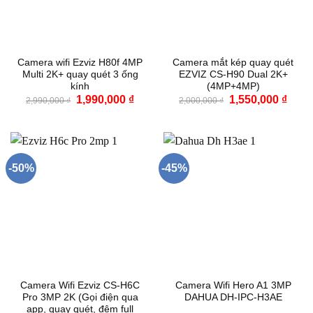
Camera wifi Ezviz H80f 4MP
Camera mắt kép quay quét
Multi 2K+ quay quét 3 ống
EZVIZ CS-H90 Dual 2K+
kính
(4MP+4MP)
Giá
Giá
Giá
Giá
1,990,000
₫
1,550,000
₫
2,990,000
₫
2,000,000
₫
gốc
hiện
gốc
hiện
là:
tại
là:
tại
2,990,000 ₫.
là:
2,000,000 ₫.
là:
1,990,000 ₫.
1,550
-50%
-45%
Camera Wifi Ezviz CS-H6C
Camera Wifi Hero A1 3MP
Pro 3MP 2K (Gọi điện qua
DAHUA DH-IPC-H3AE
app, quay quét, đêm full