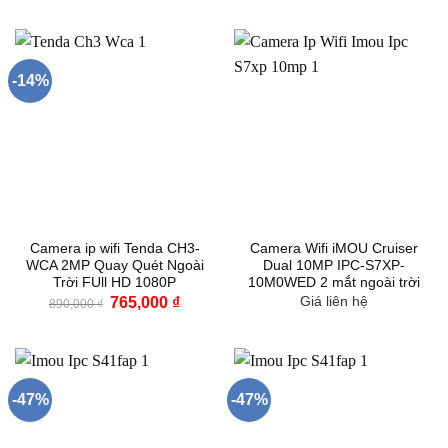
là:
tại
là:
tại
499 ₫.
là:
660,000 ₫.
là:
259 ₫.
465,000
-14%
Camera ip wifi Tenda CH3-
Camera Wifi iMOU Cruiser
WCA 2MP Quay Quét Ngoài
Dual 10MP IPC-S7XP-
Trời FUll HD 1080P
10M0WED 2 mắt ngoài trời
Giá
Giá
765,000
₫
Giá liên hệ
890,000
₫
gốc
hiện
là:
tại
890,000 ₫.
là:
765,000 ₫.
-47%
-47%