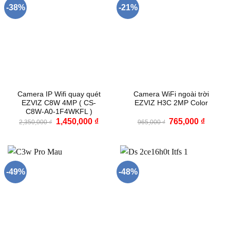
-38%
-21%
Camera IP Wifi quay quét
Camera WiFi ngoài trời
EZVIZ C8W 4MP ( CS-
EZVIZ H3C 2MP Color
C8W-A0-1F4WKFL )
Giá
Giá
Giá
Giá
1,450,000
₫
765,000
₫
2,350,000
₫
965,000
₫
gốc
hiện
gốc
hiện
là:
tại
là:
tại
2,350,000 ₫.
là:
965,000 ₫.
là:
1,450,000 ₫.
765,000
-49%
-48%