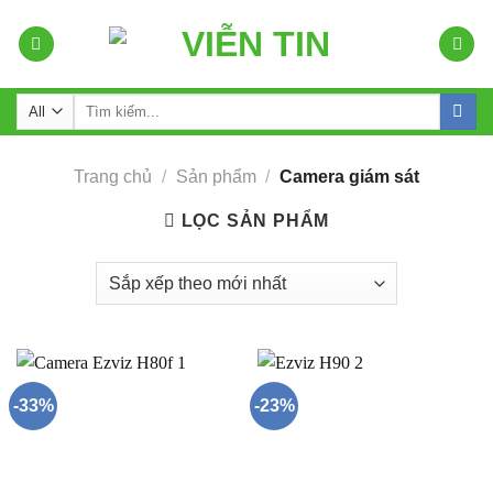
Skip
to
content
Tìm
kiếm:
Trang chủ
/
Sản phẩm
/
Camera giám sát
LỌC SẢN PHẨM
-33%
-23%