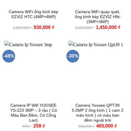
Camera WiFi ống kính kép
Camera WiFi quay quét,
EZVIZ H7C (4MP+4MP)
ống kính kép EZVIZ H9c
(3MP+3MP)
Giá
Giá
Giá
Giá
930,000
₫
1,450,000
₫
1,590,000
₫
2,200,000
₫
gốc
hiện
gốc
hiện
là:
tại
là:
tại
1,590,000 ₫.
là:
2,200,000 ₫.
là:
930,000 ₫.
1,450
-48%
-30%
Camera IP Wifi YOOSEE
Camera Yoosee QPT39
YS-223 3MP – 3 râu ( Có
5.0MP 2 ống kính ( 1 cam 2
Màu Ban Đêm, Có Cổng
màn hình ) có màu ban
Lan)
đêm ngoài trời
Giá
Giá
Giá
Giá
259
₫
465,000
₫
499
₫
660,000
₫
gốc
hiện
gốc
hiện