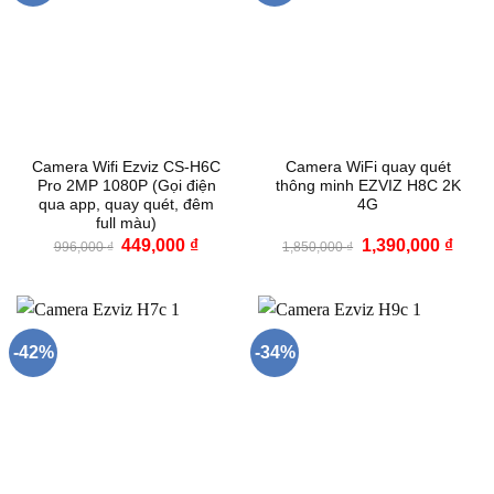
Camera Wifi Ezviz CS-H6C
Camera WiFi quay quét
Pro 2MP 1080P (Gọi điện
thông minh EZVIZ H8C 2K
qua app, quay quét, đêm
4G
full màu)
Giá
Giá
Giá
Giá
449,000
₫
1,390,000
₫
996,000
₫
1,850,000
₫
gốc
hiện
gốc
hiện
là:
tại
là:
tại
996,000 ₫.
là:
1,850,000 ₫.
là:
449,000 ₫.
1,390
-42%
-34%