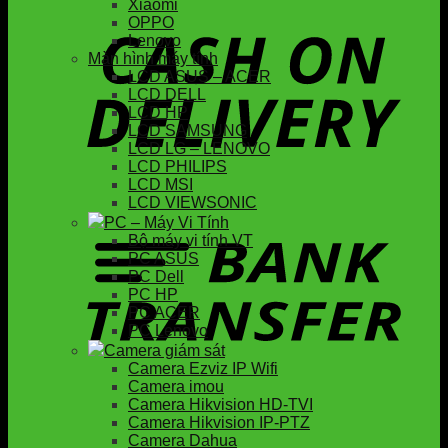
Xiaomi
OPPO
Lenovo
Màn hình máy tính
LCD ASUS – ACER
LCD DELL
LCD HP
LCD SAMSUNG
LCD LG – LENOVO
LCD PHILIPS
LCD MSI
LCD VIEWSONIC
PC – Máy Vi Tính
Bộ máy vi tính VT
PC ASUS
PC Dell
PC HP
PC ACER
PC Lenovo
Camera giám sát
Camera Ezviz IP Wifi
Camera imou
Camera Hikvision HD-TVI
Camera Hikvision IP-PTZ
Camera Dahua