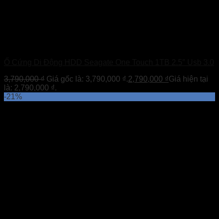
Ổ Cứng Di Động HDD Seagate One Touch 1TB 2.5″ Usb 3.0
3,790,000
₫
Giá gốc là: 3,790,000 ₫.
2,790,000
₫
Giá hiện tại
là: 2,790,000 ₫.
-21%