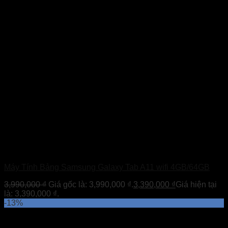
Máy Tính Bảng Samsung Galaxy Tab A11 wifi 4GB/64GB
3,990,000
₫
Giá gốc là: 3,990,000 ₫.
3,390,000
₫
Giá hiện tại
là: 3,390,000 ₫.
-13%