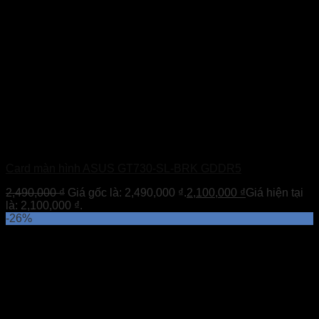
Card màn hình ASUS GT730-SL-BRK GDDR5
2,490,000
₫
Giá gốc là: 2,490,000 ₫.
2,100,000
₫
Giá hiện tại
là: 2,100,000 ₫.
-26%