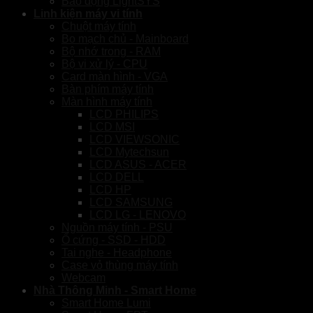
Báo động LightSYS
Linh kiện máy vi tính
Chuột máy tính
Bo mạch chủ - Mainboard
Bộ nhớ trong - RAM
Bộ vi xử lý - CPU
Card màn hình - VGA
Bàn phím máy tính
Màn hình máy tính
LCD PHILIPS
LCD MSI
LCD VIEWSONIC
LCD Mytechsun
LCD ASUS - ACER
LCD DELL
LCD HP
LCD SAMSUNG
LCD LG - LENOVO
Nguồn máy tính - PSU
Ổ cứng - SSD - HDD
Tai nghe - Headphone
Case vỏ thùng máy tính
Webcam
Nhà Thông Minh - Smart Home
Smart Home Lumi