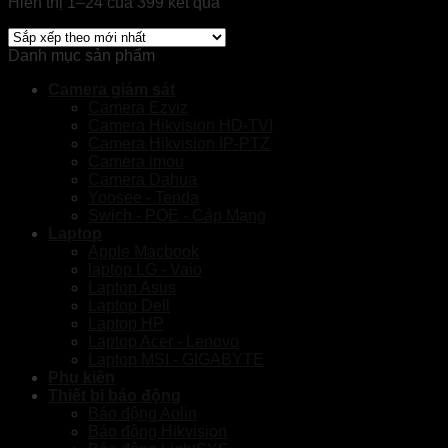
Hiển thị 1–24 của 399 kết quả
Danh mục sản phẩm
Camera giám sát
Camera Ezviz
Camera Hikvision HD-TVI
Camera Hikvision IP-PTZ
Camera imou
Camera Dahua
Yoosee - Tenda
Swich - POE - Cáp Mạng
Laptop
Apple Macbook
laptop LG - Vaio
Laptop Asus
Laptop Dell
Laptop HP
Laptop Acer - Lenovo
Laptop MSI - GIGABYTE
Phụ kiện
Thiết bị báo động
Báo động Aolin
Báo động Hikvision