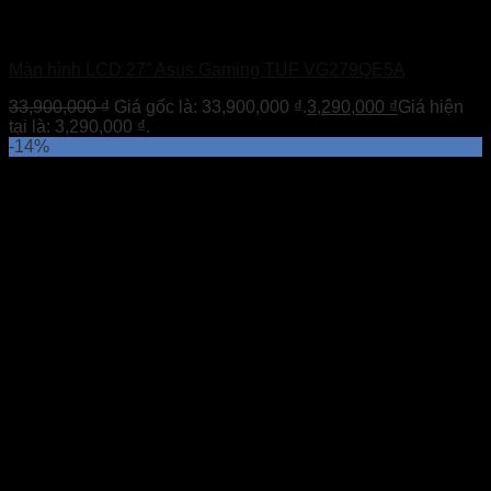
Màn hình LCD 27” Asus Gaming TUF VG279QE5A
33,900,000
₫
Giá gốc là: 33,900,000 ₫.
3,290,000
₫
Giá hiện
tại là: 3,290,000 ₫.
-14%