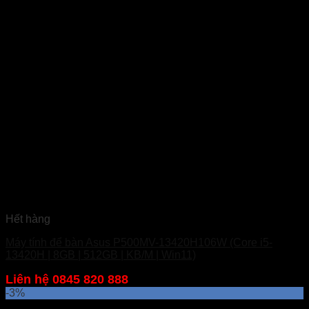
Hết hàng
Máy tính để bàn Asus P500MV-13420H106W (Core i5-
13420H | 8GB | 512GB | KB/M | Win11)
Liên hệ 0845 820 888
-3%