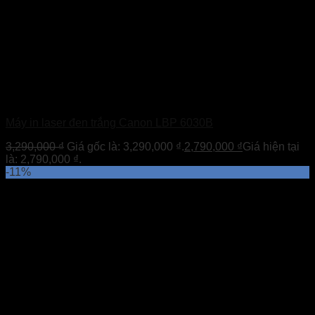
Máy in laser đen trắng Canon LBP 6030B
3,290,000
₫
Giá gốc là: 3,290,000 ₫.
2,790,000
₫
Giá hiện tại
là: 2,790,000 ₫.
-11%