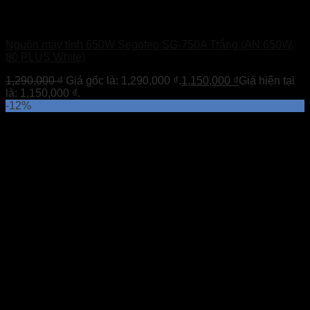
Nguồn máy tính 650W Segotep SG-750A Trắng (AN 650W,
80 PLUS White)
1,290,000
₫
Giá gốc là: 1,290,000 ₫.
1,150,000
₫
Giá hiện tại
là: 1,150,000 ₫.
-12%