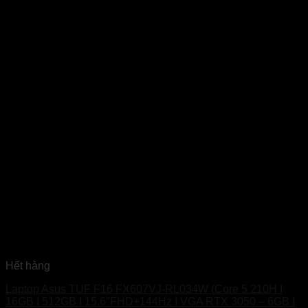
Hết hàng
Laptop Asus TUF F16 FX607VJ-RL034W (Core 5 210H I
16GB I 512GB I 15.6″FHD+144Hz I VGA RTX 3050 – 6GB I