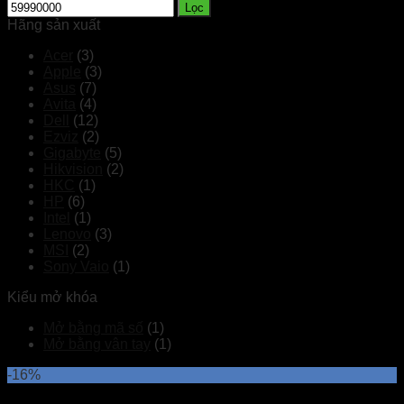
Lọc
Hãng sản xuất
Acer
(3)
Apple
(3)
Asus
(7)
Avita
(4)
Dell
(12)
Ezviz
(2)
Gigabyte
(5)
Hikvision
(2)
HKC
(1)
HP
(6)
Intel
(1)
Lenovo
(3)
MSI
(2)
Sony Vaio
(1)
Kiểu mở khóa
Mở bằng mã số
(1)
Mở bằng vân tay
(1)
-16%