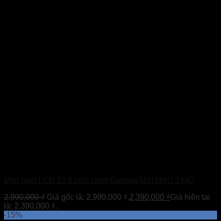
Màn hình LCD 23.8 inch cong Gaming MSI MAG 244C
2,990,000
₫
Giá gốc là: 2,990,000 ₫.
2,390,000
₫
Giá hiện tại
là: 2,390,000 ₫.
-15%