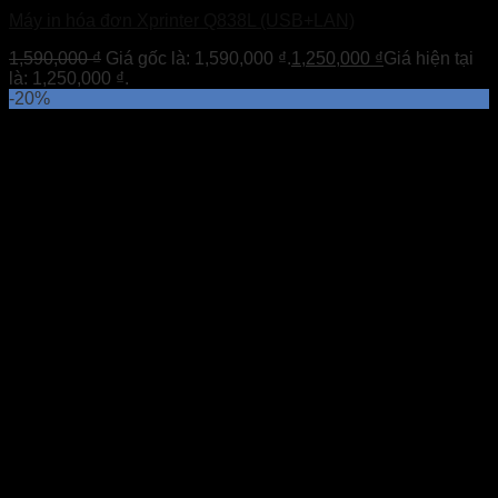
Máy in hóa đơn Xprinter Q838L (USB+LAN)
1,590,000
₫
Giá gốc là: 1,590,000 ₫.
1,250,000
₫
Giá hiện tại
là: 1,250,000 ₫.
-20%