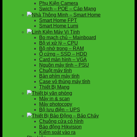
Phụ Kiện Camera
Swich – POE – Cáp Mạng
Nhà Thông Minh – Smart Home
Smart Home FPT
Smart Home Lumi
Linh Kiện Máy Vi Tính
Bo mạch chủ – Mainboard
Bộ vi xử lý – CPU
Bộ nhớ trong – RAM
Ổ cứng – SSD – HDD
Card màn hình – VGA
Nguồn máy tính – PSU
Chuột máy tính
Bàn phím máy tính
Case vỏ thùng máy tính
Thiết Bị Mạng
Thiết bị văn phòng
Máy in & scan
Máy photocopy
Bộ lưu điện – UPS
Thiết Bị Báo Động – Báo Cháy
Chuông cửa có hình
Báo động Hikvision
Kiểm soát vào ra