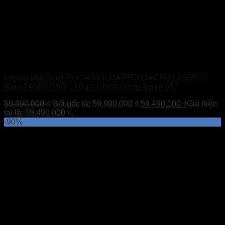
Laptop MacBook Pro 14 inch M4 PRO (14CPU | 20GPU |
Ram 24GB | SSD 1TB ) – Chính Hãng Apple VN
59,990,000
₫
Giá gốc là: 59,990,000 ₫.
59,490,000
₫
Giá hiện
tại là: 59,490,000 ₫.
-90%