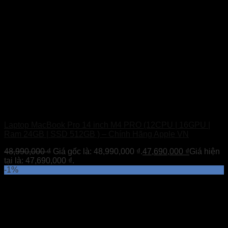
Laptop MacBook Pro 14 inch M4 PRO (12CPU | 16GPU |
Ram 24GB | SSD 512GB ) – Chính Hãng Apple VN
48,990,000
₫
Giá gốc là: 48,990,000 ₫.
47,690,000
₫
Giá hiện
tại là: 47,690,000 ₫.
-1%