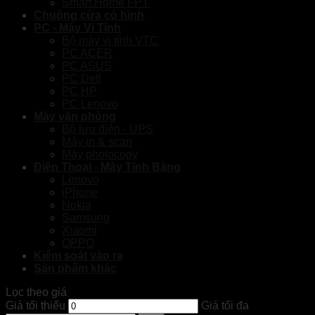
Smart Home FPT
Chuông cửa có hình
PC - Máy Vi Tính
Bộ máy vi tính VTC
PC ACER
PC ASUS
PC Dell
PC HP
PC Lenovo
Máy văn phòng
Bộ lưu điện - UPS
Máy in & scan
Máy photocopy
Điện Thoại - Máy Tính Bảng
Lenovo
iPhone
Nokia
Samsung
Xiaomi
OPPO
Kiểm soát vào ra
Sản phẩm khác
Lọc theo giá
Giá tối thiểu
Giá tối đa