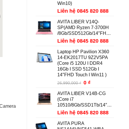
Win10)
Liên hệ 0845 820 888
AVITA LIBER V14Q-
SP(AMD Ryzen 7-3700H
/8Gb/SSD512Gb/14″FHD/Win10)
Liên hệ 0845 820 888
Laptop HP Pavilion X360
14-EK2017TU 9Z2V5PA
(Core i5 120U I DDR4
16Gb I SSD 512Gb I
14″FHD Touch I Win11 )
Giá
0
₫
Giá
26,990,000
₫
gốc
hiện
AVITA LIBER V14B-CG
là:
tại
(Core i7
26,990,000 ₫.
là:
10510/8Gb/SSD1Tb/14″FHD/Win10)
g Camera
0 ₫.
Liên hệ 0845 820 888
AVITA PURA