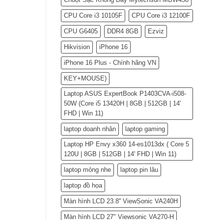
CPU Core i3 10105F
CPU Core i3 12100F
CPU G6405
DDR4 8GB
Ezviz
Hikvision
iPhone 16
iPhone 16 Plus - Chính hãng VN
KEY+MOUSE)
Laptop ASUS ExpertBook P1403CVA-i508-
50W (Core i5 13420H | 8GB | 512GB | 14'
FHD | Win 11)
laptop doanh nhân
laptop gaming
Laptop HP Envy x360 14-es1013dx ( Core 5
120U | 8GB | 512GB | 14' FHD | Win 11)
laptop mỏng nhe
laptop pin lâu
laptop đồ họa
Màn hình LCD 23.8'' ViewSonic VA240H
Màn hình LCD 27" Viewsonic VA270-H