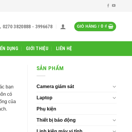
0270 3820888 - 3996678
0
₫
GIỎ HÀNG /
ỂN DỤNG
GIỚI THIỆU
LIÊN HỆ
SẢN PHẨM
Camera giám sát
Các bạn
uôn có
Laptop
hống của
Phụ kiện
ách.
Thiết bị báo động
Linh kiện máy vi tính