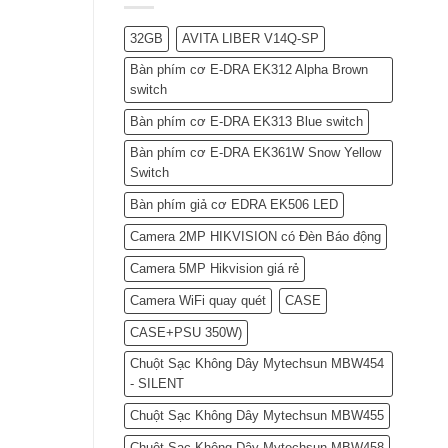
32GB
AVITA LIBER V14Q-SP
Bàn phím cơ E-DRA EK312 Alpha Brown
switch
Bàn phím cơ E-DRA EK313 Blue switch
Bàn phím cơ E-DRA EK361W Snow Yellow
Switch
Bàn phím giả cơ EDRA EK506 LED
Camera 2MP HIKVISION có Đèn Báo động
Camera 5MP Hikvision giá rẻ
Camera WiFi quay quét
CASE
CASE+PSU 350W)
Chuột Sạc Không Dây Mytechsun MBW454
- SILENT
Chuột Sạc Không Dây Mytechsun MBW455
Chuột Sạc Không Dây Mytechsun MBW458