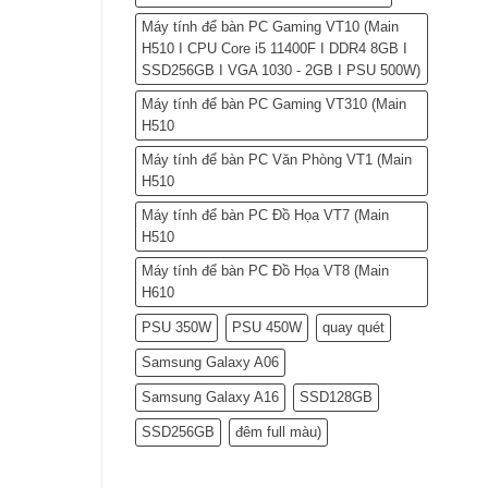
Máy tính để bàn PC Gaming VT10 (Main
H510 I CPU Core i5 11400F I DDR4 8GB I
SSD256GB I VGA 1030 - 2GB I PSU 500W)
Máy tính để bàn PC Gaming VT310 (Main
H510
Máy tính để bàn PC Văn Phòng VT1 (Main
H510
Máy tính để bàn PC Đồ Họa VT7 (Main
H510
Máy tính để bàn PC Đồ Họa VT8 (Main
H610
PSU 350W
PSU 450W
quay quét
Samsung Galaxy A06
Samsung Galaxy A16
SSD128GB
SSD256GB
đêm full màu)