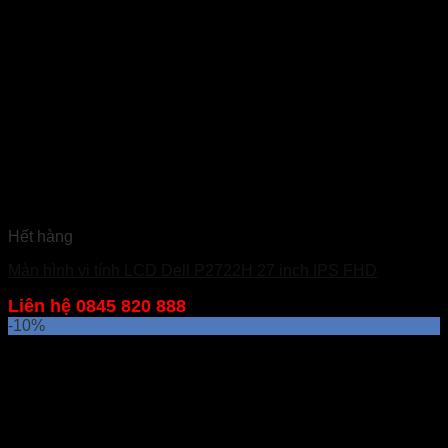
Hết hàng
Màn hình vi tính LCD Dell P2722H 27 inch IPS FHD
Liên hệ 0845 820 888
-10%