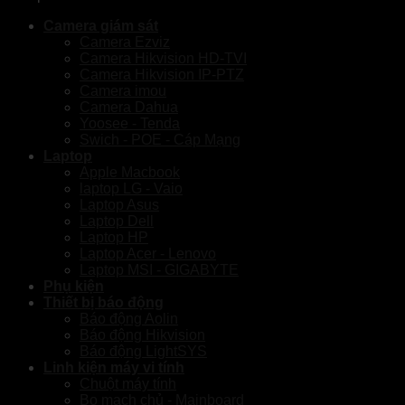
Camera giám sát
Camera Ezviz
Camera Hikvision HD-TVI
Camera Hikvision IP-PTZ
Camera imou
Camera Dahua
Yoosee - Tenda
Swich - POE - Cáp Mạng
Laptop
Apple Macbook
laptop LG - Vaio
Laptop Asus
Laptop Dell
Laptop HP
Laptop Acer - Lenovo
Laptop MSI - GIGABYTE
Phụ kiện
Thiết bị báo động
Báo động Aolin
Báo động Hikvision
Báo động LightSYS
Linh kiện máy vi tính
Chuột máy tính
Bo mạch chủ - Mainboard