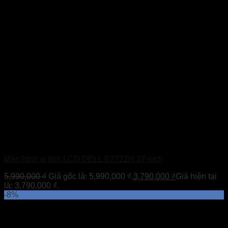
Màn hình vi tính LCD DELL E2722H 27 inch
5,990,000
₫
Giá gốc là: 5,990,000 ₫.
3,790,000
₫
Giá hiện tại
là: 3,790,000 ₫.
-8%