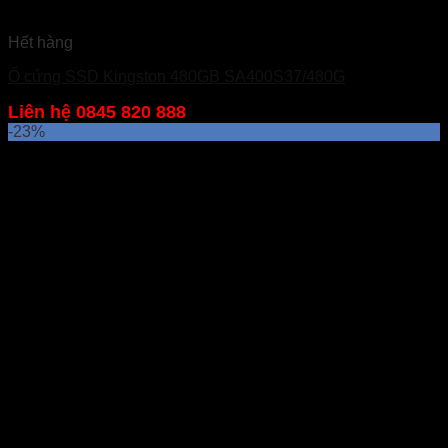
Hết hàng
Ổ cứng SSD Kingston 480GB SA400S37/480G
Liên hệ 0845 820 888
-23%