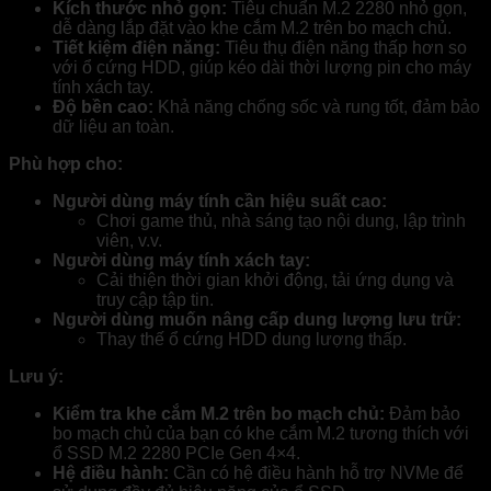
Kích thước nhỏ gọn:
Tiêu chuẩn M.2 2280 nhỏ gọn,
dễ dàng lắp đặt vào khe cắm M.2 trên bo mạch chủ.
Tiết kiệm điện năng:
Tiêu thụ điện năng thấp hơn so
với ổ cứng HDD, giúp kéo dài thời lượng pin cho máy
tính xách tay.
Độ bền cao:
Khả năng chống sốc và rung tốt, đảm bảo
dữ liệu an toàn.
Phù hợp cho:
Người dùng máy tính cần hiệu suất cao:
Chơi game thủ, nhà sáng tạo nội dung, lập trình
viên, v.v.
Người dùng máy tính xách tay:
Cải thiện thời gian khởi động, tải ứng dụng và
truy cập tập tin.
Người dùng muốn nâng cấp dung lượng lưu trữ:
Thay thế ổ cứng HDD dung lượng thấp.
Lưu ý:
Kiểm tra khe cắm M.2 trên bo mạch chủ:
Đảm bảo
bo mạch chủ của bạn có khe cắm M.2 tương thích với
ổ SSD M.2 2280 PCIe Gen 4×4.
Hệ điều hành:
Cần có hệ điều hành hỗ trợ NVMe để