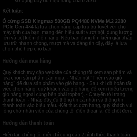
sử dụng đầy đủ hiệu năng của ổ SSD.
Kết luận:
Ổ cứng SSD Kingmax 500GB PQ4480 NVMe M.2 2280
PCIe Gen 4×4
là lựa chọn nâng cấp lưu trữ tuyệt vời cho
máy tính của bạn, mang đến hiệu suất vượt trội, dung lượng
lớn và tiết kiệm điện năng. Nếu bạn đang tìm kiếm giải pháp
lưu trữ nhanh chóng, mượt mà và đáng tin cậy, đây là lựa
chọn phù hợp cho bạn.
Hướng dẫn mua hàng
Quý khách truy cập website của chúng tôi xem sản phẩm và
lựa chọn sản phẩm cần mua. - Nhấn nút "Thêm vào giỏ
hàng" để đưa sản phẩm vào giỏ hàng. - Sau khi đã hoàn tất
việc chọn hàng, quý khách vào giỏ hàng để xem (biểu tượng
giỏ hàng ngoài cùng bên phải topbar). - Chuyển tới trang
thanh toán. - Nhập đầy đủ thông tin cá nhân và thông tin
thanh toán vào biểu mẫu. -Kết thúc đơn hàng, quý khách vui
lòng chờ nhân viên của chúng tôi điện thoại lại để chốt đơn.
Hướng dẫn thanh toán
Hiện tại, chúng tôi mới chỉ cung cấp 2 hình thức thanh toán: