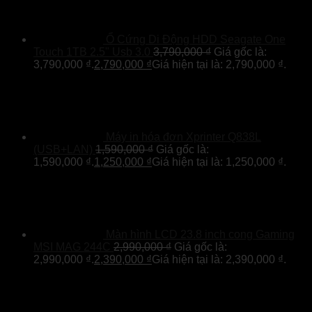
Ổ Cứng Di Động HDD Seagate One
Touch 1TB 2.5" Usb 3.0
3,790,000
₫
Giá gốc là:
3,790,000 ₫.
2,790,000
₫
Giá hiện tại là: 2,790,000 ₫.
Máy in hóa đơn Xprinter Q838L
(USB+LAN)
1,590,000
₫
Giá gốc là:
1,590,000 ₫.
1,250,000
₫
Giá hiện tại là: 1,250,000 ₫.
Màn hình LCD 23.8 inch cong Gaming
MSI MAG 244C
2,990,000
₫
Giá gốc là:
2,990,000 ₫.
2,390,000
₫
Giá hiện tại là: 2,390,000 ₫.