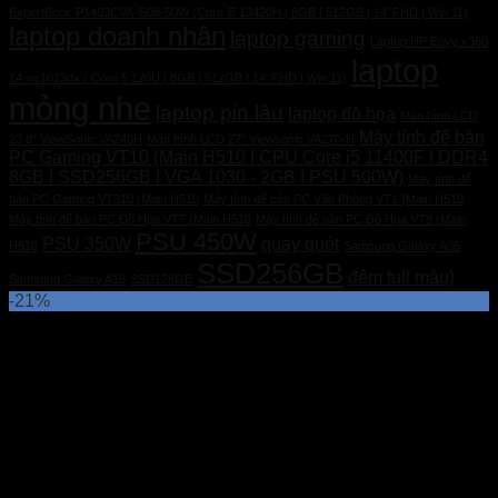
ExpertBook P1403CVA-i508-50W (Core i5 13420H | 8GB | 512GB | 14' FHD | Win 11)
laptop doanh nhân
laptop gaming
Laptop HP Envy x360
laptop
14-es1013dx ( Core 5 120U | 8GB | 512GB | 14' FHD | Win 11)
mỏng nhe
laptop pin lâu
laptop đồ họa
Màn hình LCD
Máy tính để bàn
23.8'' ViewSonic VA240H
Màn hình LCD 27" Viewsonic VA270-H
PC Gaming VT10 (Main H510 I CPU Core i5 11400F I DDR4
8GB I SSD256GB I VGA 1030 - 2GB I PSU 500W)
Máy tính để
bàn PC Gaming VT310 (Main H510
Máy tính để bàn PC Văn Phòng VT1 (Main H510
Máy tính để bàn PC Đồ Họa VT7 (Main H510
Máy tính để bàn PC Đồ Họa VT8 (Main
PSU 450W
PSU 350W
quay quét
H610
Samsung Galaxy A06
SSD256GB
đêm full màu)
Samsung Galaxy A16
SSD128GB
-21%