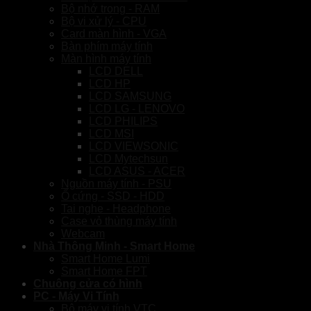
Bộ nhớ trong - RAM
Bộ vi xử lý - CPU
Card màn hình - VGA
Bàn phím máy tính
Màn hình máy tính
LCD DELL
LCD HP
LCD SAMSUNG
LCD LG - LENOVO
LCD PHILIPS
LCD MSI
LCD VIEWSONIC
LCD Mytechsun
LCD ASUS - ACER
Nguồn máy tính - PSU
Ổ cứng - SSD - HDD
Tai nghe - Headphone
Case vỏ thùng máy tính
Webcam
Nhà Thông Minh - Smart Home
Smart Home Lumi
Smart Home FPT
Chuông cửa có hình
PC - Máy Vi Tính
Bộ máy vi tính VTC