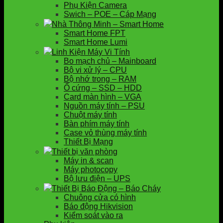
Phụ Kiện Camera
Swich – POE – Cáp Mạng
Nhà Thông Minh – Smart Home
Smart Home FPT
Smart Home Lumi
Linh Kiện Máy Vi Tính
Bo mạch chủ – Mainboard
Bộ vi xử lý – CPU
Bộ nhớ trong – RAM
Ổ cứng – SSD – HDD
Card màn hình – VGA
Nguồn máy tính – PSU
Chuột máy tính
Bàn phím máy tính
Case vỏ thùng máy tính
Thiết Bị Mạng
Thiết bị văn phòng
Máy in & scan
Máy photocopy
Bộ lưu điện – UPS
Thiết Bị Báo Động – Báo Cháy
Chuông cửa có hình
Báo động Hikvision
Kiểm soát vào ra