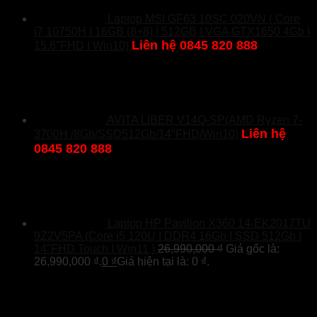
Laptop MSI GF63 10SC 020VN ( Core
i7 10750H I 16GB (8+8) I 512GB I VGA GTX1650 4Gb I
Liên hệ 0845 820 888
15.6"FHD I Win10)
AVITA LIBER V14Q-SP(AMD Ryzen 7-
Liên hệ
3700H /8Gb/SSD512Gb/14″FHD/Win10)
0845 820 888
Laptop HP Pavilion X360 14-EK2017TU
9Z2V5PA (Core i5 120U I DDR4 16Gb I SSD 512Gb I
14″FHD Touch I Win11 )
26,990,000
₫
Giá gốc là:
26,990,000 ₫.
0
₫
Giá hiện tại là: 0 ₫.