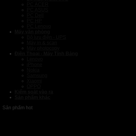
PC ACER
PC ASUS
PC Dell
PC HP
PC Lenovo
Máy văn phòng
Bộ lưu điện - UPS
Máy in & scan
Máy photocopy
Điện Thoại - Máy Tính Bảng
Lenovo
iPhone
Nokia
Samsung
Xiaomi
OPPO
Kiểm soát vào ra
Sản phẩm khác
Sản phẩm hot