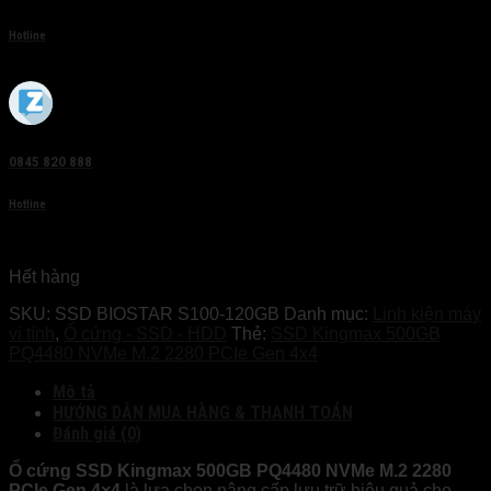
Hotline
0845 820 888
Hotline
Hết hàng
SKU:
SSD BIOSTAR S100-120GB
Danh mục:
Linh kiện máy
vi tính
,
Ổ cứng - SSD - HDD
Thẻ:
SSD Kingmax 500GB
PQ4480 NVMe M.2 2280 PCIe Gen 4x4
Mô tả
HƯỚNG DẪN MUA HÀNG & THANH TOÁN
Đánh giá (0)
Ổ cứng SSD Kingmax 500GB PQ4480 NVMe M.2 2280
PCIe Gen 4×4
là lựa chọn nâng cấp lưu trữ hiệu quả cho