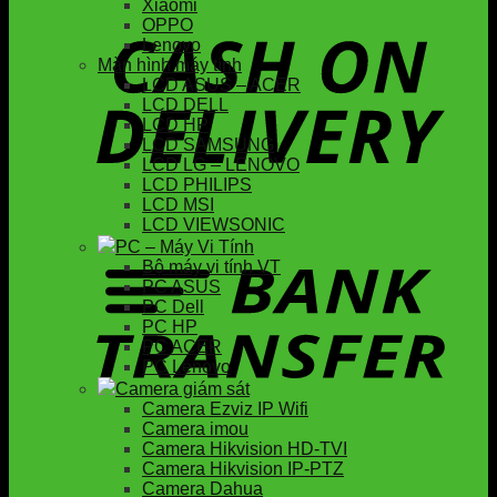
Xiaomi
OPPO
Lenovo
Màn hình máy tính
LCD ASUS – ACER
LCD DELL
LCD HP
LCD SAMSUNG
LCD LG – LENOVO
LCD PHILIPS
LCD MSI
LCD VIEWSONIC
PC – Máy Vi Tính
Bộ máy vi tính VT
PC ASUS
PC Dell
PC HP
PC ACER
PC Lenovo
Camera giám sát
Camera Ezviz IP Wifi
Camera imou
Camera Hikvision HD-TVI
Camera Hikvision IP-PTZ
Camera Dahua