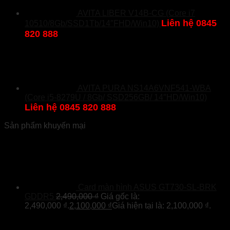
AVITA LIBER V14B-CG (Core i7
Liên hệ 0845
10510/8Gb/SSD1Tb/14″FHD/Win10)
820 888
AVITA PURA NS14A6VNF541-WBA
(Core i5-8279U / 8Gb/ SSD256GB/ 14″HD/Win10)
Liên hệ 0845 820 888
Sản phẩm khuyến mại
Card màn hình ASUS GT730-SL-BRK
GDDR5
2,490,000
₫
Giá gốc là:
2,490,000 ₫.
2,100,000
₫
Giá hiện tại là: 2,100,000 ₫.