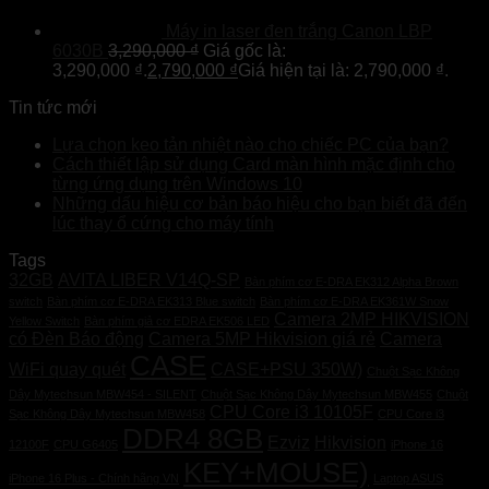
Máy in laser đen trắng Canon LBP
6030B
3,290,000
₫
Giá gốc là:
3,290,000 ₫.
2,790,000
₫
Giá hiện tại là: 2,790,000 ₫.
Tin tức mới
Lựa chọn keo tản nhiệt nào cho chiếc PC của bạn?
Cách thiết lập sử dụng Card màn hình mặc định cho
từng ứng dụng trên Windows 10
Những dấu hiệu cơ bản báo hiệu cho bạn biết đã đến
lúc thay ổ cứng cho máy tính
Tags
32GB
AVITA LIBER V14Q-SP
Bàn phím cơ E-DRA EK312 Alpha Brown
switch
Bàn phím cơ E-DRA EK313 Blue switch
Bàn phím cơ E-DRA EK361W Snow
Camera 2MP HIKVISION
Yellow Switch
Bàn phím giả cơ EDRA EK506 LED
có Đèn Báo động
Camera 5MP Hikvision giá rẻ
Camera
CASE
WiFi quay quét
CASE+PSU 350W)
Chuột Sạc Không
Dây Mytechsun MBW454 - SILENT
Chuột Sạc Không Dây Mytechsun MBW455
Chuột
CPU Core i3 10105F
Sạc Không Dây Mytechsun MBW458
CPU Core i3
DDR4 8GB
Ezviz
Hikvision
12100F
CPU G6405
iPhone 16
KEY+MOUSE)
iPhone 16 Plus - Chính hãng VN
Laptop ASUS