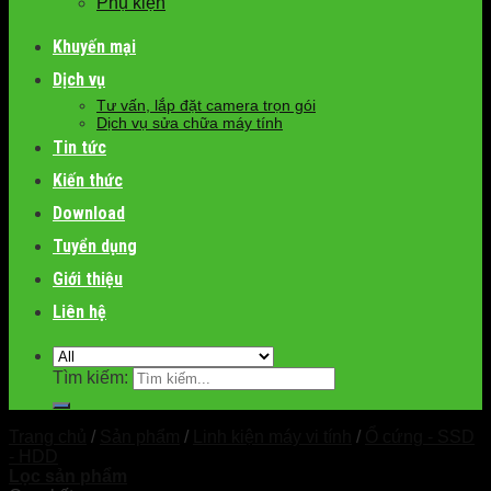
Phụ kiện
Khuyến mại
Dịch vụ
Tư vấn, lắp đặt camera trọn gói
Dịch vụ sửa chữa máy tính
Tin tức
Kiến thức
Download
Tuyển dụng
Giới thiệu
Liên hệ
Tìm kiếm:
Trang chủ
/
Sản phẩm
/
Linh kiện máy vi tính
/
Ổ cứng - SSD
- HDD
Lọc sản phẩm