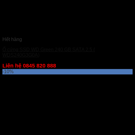
Hết hàng
Ổ cứng SSD WD Green 240 GB SATA 2.5 (
WDS240G3G0A)
Liên hệ 0845 820 888
-10%