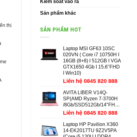
Kiểm soát vào ra
Sản phẩm khác
ển thị
SẢN PHẨM HOT
à
Laptop MSI GF63 10SC
020VN ( Core i7 10750H I
16GB (8+8) I 512GB I VGA
ame
GTX1650 4Gb I 15.6"FHD
I Win10)
à.
Liên hệ 0845 820 888
AVITA LIBER V14Q-
SP(AMD Ryzen 7-3700H
/8Gb/SSD512Gb/14″FHD/Win10)
Liên hệ 0845 820 888
Laptop HP Pavilion X360
14-EK2017TU 9Z2V5PA
(Core i5 120U I DDR4