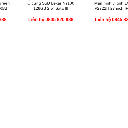
Green
Ổ cứng SSD Lexar Ns100
Màn hình vi tính L
0A)
128GB 2.5″ Sata III
P2722H 27 inch I
888
Liên hệ 0845 820 888
Liên hệ 0845 8