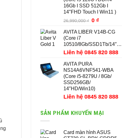
16Gb I SSD 512Gb I
14″FHD Touch I Win11 )
Giá
0
₫
Giá
26,990,000
₫
gốc
hiện
AVITA LIBER V14B-CG
là:
tại
(Core i7
26,990,000 ₫.
là:
10510/8Gb/SSD1Tb/14″FHD/Win10)
0 ₫.
Liên hệ 0845 820 888
AVITA PURA
NS14A6VNF541-WBA
(Core i5-8279U / 8Gb/
SSD256GB/
14″HD/Win10)
Liên hệ 0845 820 888
SẢN PHẨM KHUYẾN MẠI
ù
ững
Card màn hình ASUS