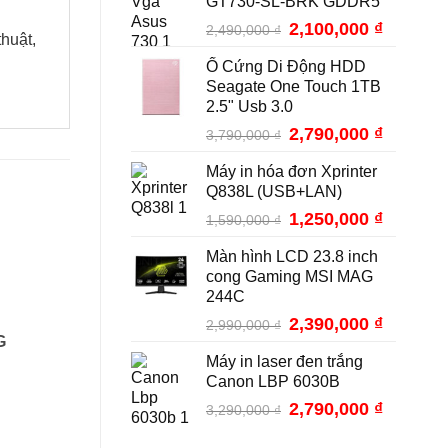
GT730-SL-BRK GDDR5
Giá
2,100,000
₫
Giá
2,490,000
₫
huật,
gốc
hiện
Ổ Cứng Di Động HDD
là:
tại
Seagate One Touch 1TB
2,490,000 ₫.
là:
2.5" Usb 3.0
2,100,000
Giá
2,790,000
₫
Giá
3,790,000
₫
gốc
hiện
Máy in hóa đơn Xprinter
là:
tại
Q838L (USB+LAN)
3,790,000 ₫.
là:
2,790,000
Giá
1,250,000
₫
Giá
1,590,000
₫
gốc
hiện
Màn hình LCD 23.8 inch
là:
tại
cong Gaming MSI MAG
1,590,000 ₫.
là:
244C
1,250,000
Giá
2,390,000
₫
Giá
2,990,000
₫
G
gốc
hiện
Máy in laser đen trắng
là:
tại
Canon LBP 6030B
2,990,000 ₫.
là:
2,390,000
Giá
2,790,000
₫
Giá
3,290,000
₫
gốc
hiện