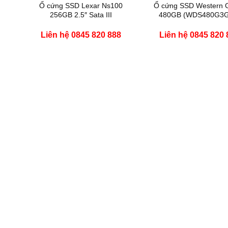
ll
Ổ cứng SSD Lexar Ns100
Ổ cứng SSD Western 
256GB 2.5″ Sata III
480GB (WDS480G3G
₫
Giá
Liên hệ 0845 820 888
Liên hệ 0845 820 
hiện
tại
là:
1,900,000 ₫.