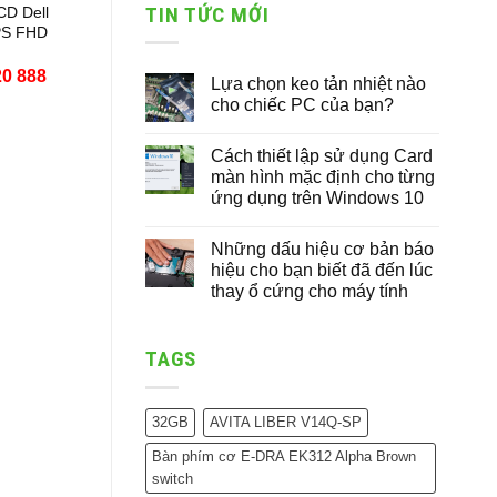
là:
tại
TIN TỨC MỚI
CD Dell
3,290,000 ₫.
là:
PS FHD
2,790,000
20 888
Lựa chọn keo tản nhiệt nào
cho chiếc PC của bạn?
Cách thiết lập sử dụng Card
màn hình mặc định cho từng
ứng dụng trên Windows 10
Những dấu hiệu cơ bản báo
hiệu cho bạn biết đã đến lúc
thay ổ cứng cho máy tính
TAGS
32GB
AVITA LIBER V14Q-SP
Bàn phím cơ E-DRA EK312 Alpha Brown
switch