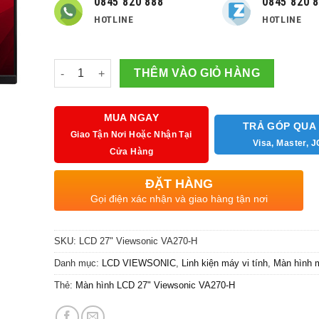
2,590,000
0845 820 888
0845 820 
HOTLINE
HOTLINE
Số lượng
THÊM VÀO GIỎ HÀNG
MUA NGAY
TRẢ GÓP QUA
Giao Tận Nơi Hoặc Nhận Tại
Visa, Master, 
Cửa Hàng
ĐẶT HÀNG
Gọi điện xác nhận và giao hàng tận nơi
SKU:
LCD 27" Viewsonic VA270-H
Danh mục:
LCD VIEWSONIC
,
Linh kiện máy vi tính
,
Màn hình 
Thẻ:
Màn hình LCD 27" Viewsonic VA270-H