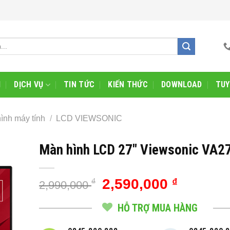
I
DỊCH VỤ
TIN TỨC
KIẾN THỨC
DOWNLOAD
TUY
ình máy tính
/
LCD VIEWSONIC
Màn hình LCD 27″ Viewsonic VA2
Giá
Giá
2,590,000
₫
₫
2,990,000
gốc
hiện
là:
tại
HỖ TRỢ MUA HÀNG
2,990,000 ₫.
là: