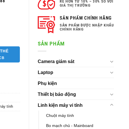
 ₫.
888
RẺ HƠN TỪ 10% – 30% SO VỚI
GIÁ THỊ TRƯỜNG
SẢN PHẨM CHÍNH HÃNG
SẢN PHẨM ĐƯỢC NHẬP KHẨU
CHÍNH HÃNG
SẢN PHẨM
 THẺ
JCB
Camera giám sát
Laptop
Phụ kiện
Thiết bị báo động
Linh kiện máy vi tính
máy tính
Chuột máy tính
Bo mạch chủ - Mainboard