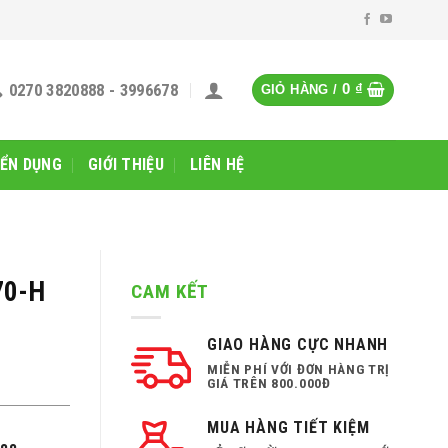
0270 3820888 - 3996678
0
₫
GIỎ HÀNG /
ỂN DỤNG
GIỚI THIỆU
LIÊN HỆ
70-H
CAM KẾT
GIAO HÀNG CỰC NHANH
MIỄN PHÍ VỚI ĐƠN HÀNG TRỊ
GIÁ TRÊN 800.000Đ
MUA HÀNG TIẾT KIỆM