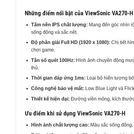
Những điểm nổi bật của ViewSonic VA270-H
Tấm nền IPS chất lượng:
Mang đến góc nhìn rộ
sống động và sắc nét.
Độ phân giải Full HD (1920 x 1080):
Chi tiết hì
chơi game.
Tần số quét 100Hz:
Hình ảnh chuyển động mượt 
thủ.
Thời gian đáp ứng 1ms:
Loại bỏ hiện tượng b
Công nghệ bảo vệ mắt:
Low Blue Light và Flick
Thiết kế hiện đại:
Đường viền mỏng, kích thước 
Ưu điểm khi sử dụng ViewSonic VA270-H
Hình ảnh chất lượng cao:
Màu sắc sống động, g