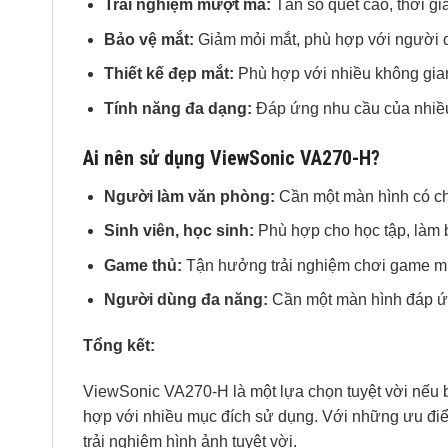
Trải nghiệm mượt mà:
Tần số quét cao, thời g
Bảo vệ mắt:
Giảm mỏi mắt, phù hợp với người dù
Thiết kế đẹp mắt:
Phù hợp với nhiều không gia
Tính năng đa dạng:
Đáp ứng nhu cầu của nhiều
Ai nên sử dụng ViewSonic VA270-H?
Người làm văn phòng:
Cần một màn hình có chấ
Sinh viên, học sinh:
Phù hợp cho học tập, làm b
Game thủ:
Tận hưởng trải nghiệm chơi game mư
Người dùng đa năng:
Cần một màn hình đáp ứ
Tổng kết:
ViewSonic VA270-H là một lựa chọn tuyệt vời nếu 
hợp với nhiều mục đích sử dụng. Với những ưu đi
trải nghiệm hình ảnh tuyệt vời.