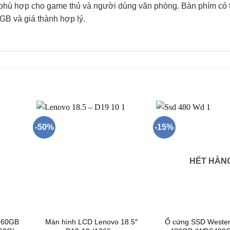
 phù hợp cho game thủ và người dùng văn phòng. Bàn phím có t
GB và giá thành hợp lý.
-50%
-15%
HẾT HÀN
 960GB
Màn hình LCD Lenovo 18.5″
Ổ cứng SSD Weste