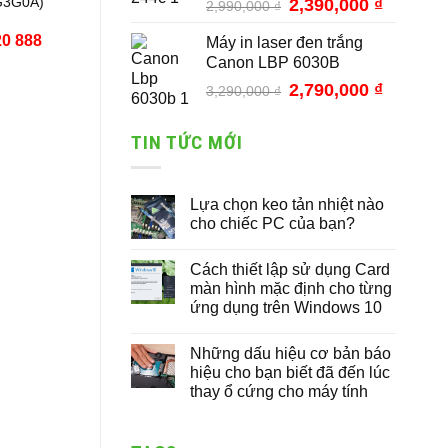
G3G0A)
Giá
2,390,000
₫
Giá
2,990,000
₫
gốc
hiện
20 888
Máy in laser đen trắng
là:
tại
Canon LBP 6030B
2,990,000 ₫.
là:
2,390,000
Giá
2,790,000
₫
Giá
3,290,000
₫
gốc
hiện
là:
tại
TIN TỨC MỚI
3,290,000 ₫.
là:
2,790,000
Lựa chọn keo tản nhiệt nào
cho chiếc PC của bạn?
Cách thiết lập sử dụng Card
màn hình mặc định cho từng
ứng dụng trên Windows 10
Những dấu hiệu cơ bản báo
hiệu cho bạn biết đã đến lúc
thay ổ cứng cho máy tính