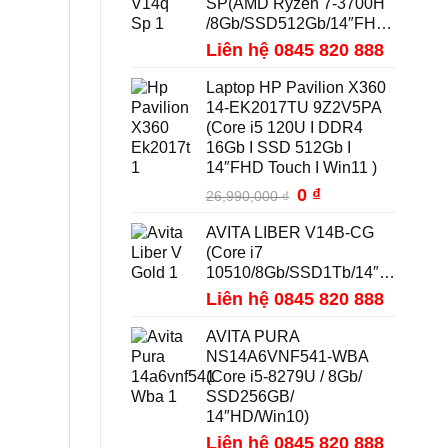
SP(AMD Ryzen 7-3700H
/8Gb/SSD512Gb/14″FHD/Win10)
Liên hệ 0845 820 888
Laptop HP Pavilion X360
14-EK2017TU 9Z2V5PA
(Core i5 120U I DDR4
16Gb I SSD 512Gb I
14″FHD Touch I Win11 )
Giá
0
₫
Giá
26,990,000
₫
gốc
hiện
AVITA LIBER V14B-CG
là:
tại
(Core i7
26,990,000 ₫.
là:
10510/8Gb/SSD1Tb/14″FHD/Win10)
0 ₫.
Liên hệ 0845 820 888
AVITA PURA
NS14A6VNF541-WBA
(Core i5-8279U / 8Gb/
SSD256GB/
14″HD/Win10)
Liên hệ 0845 820 888