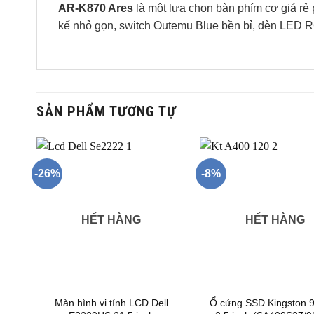
AR-K870 Ares
là một lựa chọn bàn phím cơ giá rẻ
kế nhỏ gọn, switch Outemu Blue bền bỉ, đèn LED R
SẢN PHẨM TƯƠNG TỰ
-26%
-8%
HẾT HÀNG
HẾT HÀNG
ây
Màn hình vi tính LCD Dell
Ổ cứng SSD Kingston