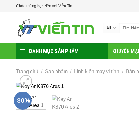
Skip
Chào mừng bạn đến với Viễn Tin
to
content
Tìm
kiếm:
DANH MỤC SẢN PHẨM
KHUYẾN MẠ
Trang chủ
/
Sản phẩm
/
Linh kiện máy vi tính
/
Bàn p
-30%