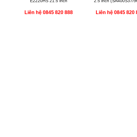
E2220HS 21.5 inch
2.5 inch (SA400S37/
Giá
Liên hệ 0845 820 888
Liên hệ 0845 820 
iện
ại
à:
00,000 ₫.