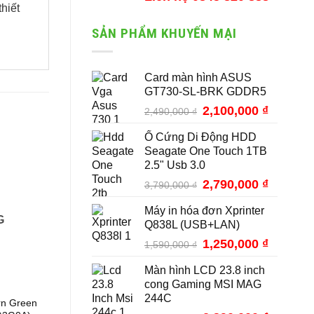
hiết
SẢN PHẨM KHUYẾN MẠI
Card màn hình ASUS
GT730-SL-BRK GDDR5
Giá
2,100,000
₫
Giá
2,490,000
₫
gốc
hiện
Ổ Cứng Di Động HDD
là:
tại
Seagate One Touch 1TB
2,490,000 ₫.
là:
2.5" Usb 3.0
2,100,000
Giá
2,790,000
₫
Giá
3,790,000
₫
gốc
hiện
Máy in hóa đơn Xprinter
là:
tại
G
Q838L (USB+LAN)
3,790,000 ₫.
là:
2,790,000
Giá
1,250,000
₫
Giá
1,590,000
₫
gốc
hiện
Màn hình LCD 23.8 inch
là:
tại
cong Gaming MSI MAG
1,590,000 ₫.
là:
244C
1,250,000
rn Green