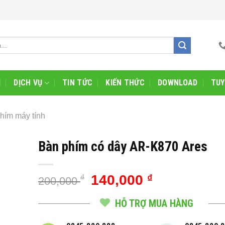
I
DỊCH VỤ
TIN TỨC
KIẾN THỨC
DOWNLOAD
TUY
hím máy tính
Bàn phím có dây AR-K870 Ares
Giá
Giá
140,000
₫
₫
200,000
gốc
hiện
là:
tại
HỖ TRỢ MUA HÀNG
200,000 ₫.
là: