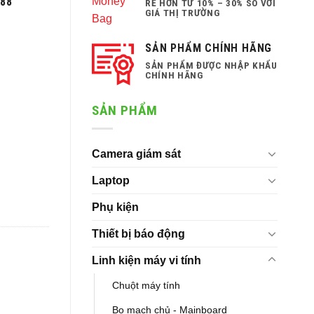
888
RẺ HƠN TỪ 10% – 30% SO VỚI
GIÁ THỊ TRƯỜNG
SẢN PHẨM CHÍNH HÃNG
SẢN PHẨM ĐƯỢC NHẬP KHẨU
CHÍNH HÃNG
SẢN PHẨM
Camera giám sát
Laptop
Phụ kiện
Thiết bị báo động
Linh kiện máy vi tính
Chuột máy tính
Bo mạch chủ - Mainboard