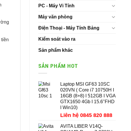
n
PC - Máy Vi Tính
Máy văn phòng
ường
Điện Thoại - Máy Tính Bảng
Kiểm soát vào ra
 tiền
Sản phẩm khác
SẢN PHẨM HOT
Laptop MSI GF63 10SC
020VN ( Core i7 10750H I
16GB (8+8) I 512GB I VGA
GTX1650 4Gb I 15.6"FHD
I Win10)
Liên hệ 0845 820 888
AVITA LIBER V14Q-