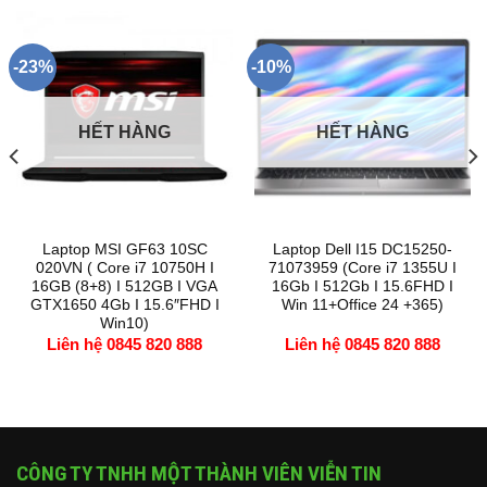
-23%
-10%
HẾT HÀNG
HẾT HÀNG
Laptop MSI GF63 10SC
Laptop Dell I15 DC15250-
020VN ( Core i7 10750H I
71073959 (Core i7 1355U I
16GB (8+8) I 512GB I VGA
16Gb I 512Gb I 15.6FHD I
GTX1650 4Gb I 15.6″FHD I
Win 11+Office 24 +365)
Win10)
Liên hệ 0845 820 888
Liên hệ 0845 820 888
CÔNG TY TNHH MỘT THÀNH VIÊN VIỄN TIN