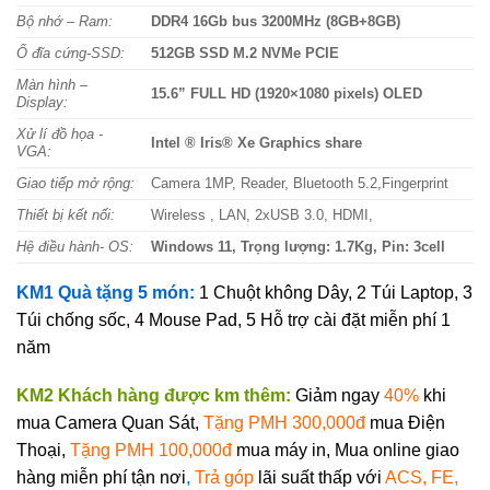
Bộ nhớ – Ram:
DDR4 16Gb bus 3200MHz (8GB+8GB)
Ổ đĩa cứng-SSD:
512GB SSD M.2 NVMe PCIE
Màn hình –
15.6” FULL HD (1920×1080 pixels) OLED
Display:
Xử lí đồ họa -
Intel ® Iris® Xe Graphics share
VGA:
Giao tiếp mở rộng:
Camera 1MP, Reader, Bluetooth 5.2,Fingerprint
Thiết bị kết nối:
Wireless , LAN, 2xUSB 3.0, HDMI,
Hệ điều hành- OS:
Windows 11, Trọng lượng: 1.7Kg, Pin: 3cell
KM1 Quà tặng 5 món:
1 Chuột không Dây, 2 Túi Laptop, 3
Túi chống sốc, 4 Mouse Pad, 5 Hỗ trợ cài đặt miễn phí 1
năm
KM2 Khách hàng được km thêm:
Giảm ngay
40%
khi
mua Camera Quan
Sát,
Tặng PMH 300,000đ
mua Điện
Thoại,
Tặng PMH 100,000đ
mua máy in, Mua
online giao
hàng miễn phí tận nơi
,
Trả góp
lãi suất thấp với
ACS, FE,