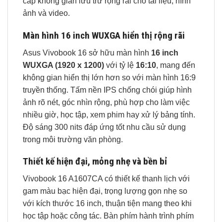
cấp không gian lưu trữ rộng rãi cho tài liệu, hình
ảnh và video.
Màn hình 16 inch WUXGA hiển thị rộng rãi
Asus Vivobook 16 sở hữu màn hình
16 inch
WUXGA (1920 x 1200)
với tỷ lệ
16:10
, mang đến
không gian hiển thị lớn hơn so với màn hình 16:9
truyền thống. Tấm nền IPS chống chói giúp hình
ảnh rõ nét, góc nhìn rộng, phù hợp cho làm việc
nhiều giờ, học tập, xem phim hay xử lý bảng tính.
Độ sáng 300 nits đáp ứng tốt nhu cầu sử dụng
trong môi trường văn phòng.
Thiết kế hiện đại, mỏng nhẹ và bền bỉ
Vivobook 16 A1607CA có thiết kế thanh lịch với
gam màu bạc hiện đại, trọng lượng gọn nhẹ so
với kích thước 16 inch, thuận tiện mang theo khi
học tập hoặc công tác. Bàn phím hành trình phím