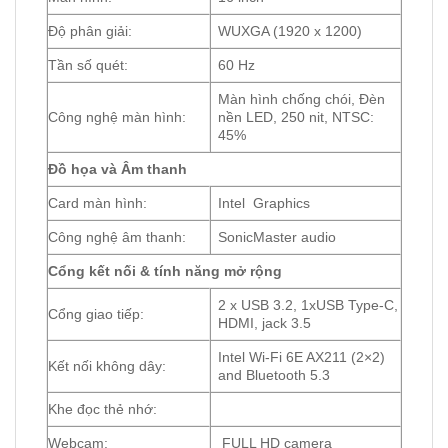
Độ phân giải:
WUXGA (1920 x 1200)
Tần số quét:
60 Hz
Màn hình chống chói, Đèn
Công nghệ màn hình:
nền LED, 250 nit, NTSC:
45%
Đồ họa và Âm thanh
Card màn hình:
Intel Graphics
Công nghệ âm thanh:
SonicMaster audio
Cổng kết nối & tính năng mở rộng
2 x USB 3.2, 1xUSB Type-C,
Cổng giao tiếp:
HDMI, jack 3.5
Intel Wi-Fi 6E AX211 (2×2)
Kết nối không dây:
and Bluetooth 5.3
Khe đọc thẻ nhớ:
Webcam:
FULL HD camera