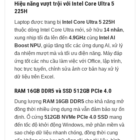
Hiệu năng vượt trội với Intel Core Ultra 5
225H
Laptop được trang bị
Intel Core Ultra 5 225H
thuộc dòng Intel Core Ultra mới, sở hữu
14 nhân
,
xung nhịp tối đa lên đến
4.9GHz
cùng
Intel AI
Boost NPU
, giúp tăng tốc các ứng dụng AI, xử lý
đa nhiệm mượt mà và tối ưu điện năng. Máy đáp
ứng tốt các nhu cầu làm việc với Office, lập trình,
học trực tuyến, chỉnh sửa ảnh cơ bản hay xử lý
dữ liệu trên Excel.
RAM 16GB DDR5 và SSD 512GB PCIe 4.0
Dung lượng
RAM 16GB DDR5
cho khả năng mở
đồng thời nhiều ứng dụng mà vẫn đảm bảo sự ổn
định. Ổ cứng
512GB NVMe PCIe 4.0 SSD
mang
đến tốc độ khởi động Windows, mở phần mềm và
sao chép dữ liệu nhanh chóng, đồng thời cung