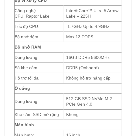
Bộ vi xử lý CPU
Công nghệ
Intel® Core™ Ultra 5 Arrow
CPU: Raptor Lake
Lake – 225H
Tốc độ CPU:
1.7GHz Up to 4.9GHz
Bộ nhớ đệm
Max 13 TOPS
Bộ nhớ RAM
Dung lượng
16GB DDR5 5600MHz
Số khe cắm
DDR5 (Onboard)
Hỗ trợ tối đa
Không hỗ trợ nâng cấp
Ổ cứng
512 GB SSD NVMe M.2
Dung lượng
PCIe Gen 4.0
Khe cắm SSD mở rộng
Không
Màn hình
Màn hình:
16 inch