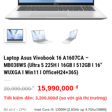
Laptop Asus Vivobook 16 A1607CA –
MB038WS (Ultra 5 225H I 16GB I 512GB I 16″
WUXGA I Win11 I OfficeH24+365)
Giá
Giá
15,990,000
₫
₫
20,990,000
gốc
hiện
Tiết kiệm đến: 3,200,000đ (so với giá thị trường)
là:
tại
20,990,000 ₫.
là:
Bộ xử lí – CPU:
Intel Core i5- 13500H (2.6GHz up 4.7Ghz/18MB)
15,990,000 ₫