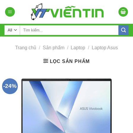
Skip
to
content
Tìm
kiếm:
Trang chủ
/
Sản phẩm
/
Laptop
/
Laptop Asus
LỌC SẢN PHẨM
-24%