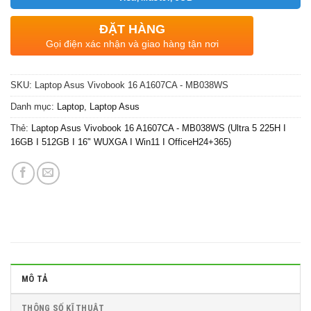
ĐẶT HÀNG
Gọi điện xác nhận và giao hàng tận nơi
SKU:
Laptop Asus Vivobook 16 A1607CA - MB038WS
Danh mục:
Laptop
,
Laptop Asus
Thẻ:
Laptop Asus Vivobook 16 A1607CA - MB038WS (Ultra 5 225H I
16GB I 512GB I 16" WUXGA I Win11 I OfficeH24+365)
MÔ TẢ
THÔNG SỐ KĨ THUẬT