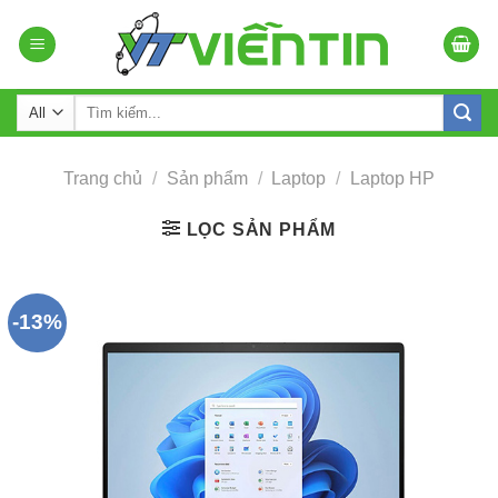
Skip
to
content
Tìm
kiếm:
Trang chủ
/
Sản phẩm
/
Laptop
/
Laptop HP
LỌC SẢN PHẨM
-13%