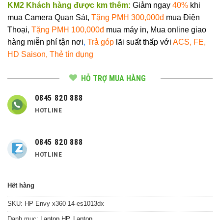
KM2 Khách hàng được km thêm:
Giảm ngay
40%
khi
mua Camera Quan
Sát,
Tặng PMH 300,000đ
mua Điện
Thoại,
Tặng PMH 100,000đ
mua máy in, Mua
online giao
hàng miễn phí tận nơi
,
Trả góp
lãi suất thấp với
ACS, FE,
HD Saison, Thẻ tín dụng
HỖ TRỢ MUA HÀNG
0845 820 888
HOTLINE
0845 820 888
HOTLINE
Hết hàng
SKU:
HP Envy x360 14-es1013dx
Danh mục:
Laptop HP
,
Laptop