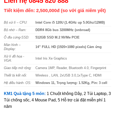
Liên hệ 0845 820 888
Tiết kiệm đến: 2,500,000đ (so với giá niêm yết)
Bộ xử lí – CPU:
Intel Core i5 120U (1.4GHz up 5.0Ghz/12MB)
Bộ nhớ – Ram:
DDR4 8Gb bus 3200MHz (onbroad)
Ổ đĩa cứng-SSD:
512GB SSD M.2 NVMe PCIE
Màn hình –
14” FULL HD (1920×1080 pixels) Cảm ứng
Display:
Xử lí đồ họa -
Intel Iris Xe Graphics
VGA:
Giao tiếp mở rộng:
Camera 1MP, Reader, Bluetooth 4.0, Fingerprint
Thiết bị kết nối:
Wireless , LAN, 2xUSB 3.0,1xType C, HDMI
Hệ điều hành- OS:
Windows 11, Trọng lượng: 1.52Kg, Pin: 3 cell
KM1 Quà tặng 5 món:
1 Chuột không Dây, 2 Túi Laptop, 3
Túi chống sốc, 4 Mouse Pad, 5 Hỗ trợ cài đặt miễn phí 1
năm