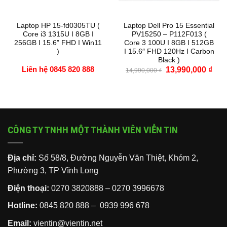
Laptop HP 15-fd0305TU (
Laptop Dell Pro 15 Essential
Core i3 1315U I 8GB I
PV15250 – P112F013 (
256GB I 15.6” FHD I Win11
Core 3 100U I 8GB I 512GB
)
I 15.6″ FHD 120Hz I Carbon
Black )
Liên hệ 0845 820 888
Giá
Giá
13,990,000
₫
14,990,000
₫
gốc
hiện
là:
tại
14,990,000 ₫.
là:
13,9
CÔNG TY TNHH MỘT THÀNH VIÊN VIỄN TIN
Địa chỉ:
Số 58/8, Đường Nguyễn Văn Thiệt, Khóm 2,
Phường 3, TP Vĩnh Long
Điện thoại:
0270 3820888
–
0270 3996678
Hotline:
0845 820 888 –
0939 996 678
Email:
vientin@vientin.net