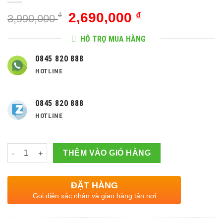
Giá
Giá
2,690,000
₫
₫
3,990,000
gốc
hiện
là:
tại
HỖ TRỢ MUA HÀNG
3,990,000 ₫.
là:
0845 820 888
2,690,000 ₫.
HOTLINE
0845 820 888
HOTLINE
Số lượng
THÊM VÀO GIỎ HÀNG
ĐẶT HÀNG
Gọi điện xác nhận và giao hàng tận nơi