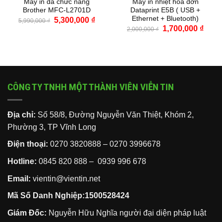
Máy in đa chức năng
Máy in nhiệt hóa đơn
Brother MFC-L2701D
Dataprint E5B ( USB +
Ethernet + Bluetooth)
Giá
Giá
5,300,000
₫
5,990,000
₫
gốc
hiện
Giá
Giá
1,700,000
₫
2,000,000
₫
là:
tại
gốc
hiện
5,990,000 ₫.
là:
là:
tại
5,300,000 ₫.
2,000,000 ₫.
là:
1,700
CÔNG TY TNHH MỘT THÀNH VIÊN VIỄN TIN
Địa chỉ:
Số 58/8, Đường Nguyễn Văn Thiệt, Khóm 2,
Phường 3, TP Vĩnh Long
Điện thoại:
0270 3820888
–
0270 3996678
Hotline:
0845 820 888 –
0939 996 678
Email:
vientin@vientin.net
Mã Số Danh Nghiệp:1500528424
Giám Đốc:
Nguyễn Hữu Nghĩa người đại diện pháp luật