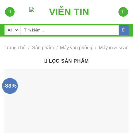
Skip
to
content
Tìm
kiếm:
Trang chủ
/
Sản phẩm
/
Máy văn phòng
/
Máy in & scan
LỌC SẢN PHẨM
-33%