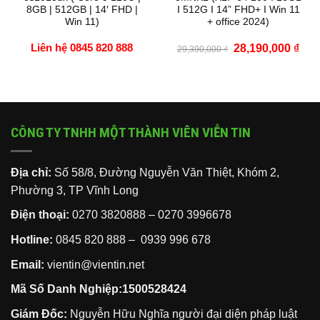
8GB | 512GB | 14′ FHD |
I 512G I 14” FHD+ I Win 11
Win 11)
+ office 2024)
á
Liên hệ 0845 820 888
Giá
Giá
28,190,000
₫
29,390,000
₫
ện
gốc
hiện
là:
tại
29,390,000 ₫.
là:
490,000 ₫.
28,1
CÔNG TY TNHH MỘT THÀNH VIÊN VIỄN TIN
Địa chỉ:
Số 58/8, Đường Nguyễn Văn Thiệt, Khóm 2,
Phường 3, TP Vĩnh Long
Điện thoại:
0270 3820888
–
0270 3996678
Hotline:
0845 820 888 –
0939 996 678
Email:
vientin@vientin.net
Mã Số Danh Nghiệp:1500528424
Giám Đốc:
Nguyễn Hữu Nghĩa người đại diện pháp luật