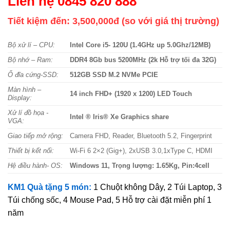
Liên hệ 0845 820 888
Tiết kiệm đến: 3,500,000đ (so với giá thị trường)
Bộ xử lí – CPU:
Intel Core i5- 120U (1.4GHz up 5.0Ghz/12MB)
Bộ nhớ – Ram:
DDR4 8Gb bus 5200MHz (2k Hỗ trợ tối đa 32G)
Ổ đĩa cứng-SSD:
512GB SSD M.2 NVMe PCIE
Màn hình –
14 inch FHD+ (1920 x 1200) LED Touch
Display:
Xử lí đồ họa -
Intel ® Iris® Xe Graphics share
VGA:
Giao tiếp mở rộng:
Camera FHD, Reader, Bluetooth 5.2, Fingerprint
Thiết bị kết nối:
Wi-Fi 6 2×2 (Gig+), 2xUSB 3.0,1xType C, HDMI
Hệ điều hành- OS:
Windows 11, Trọng lượng: 1.65Kg, Pin:4cell
KM1 Quà tặng 5 món:
1 Chuột không Dây, 2 Túi Laptop, 3
Túi chống sốc, 4 Mouse Pad, 5 Hỗ trợ cài đặt miễn phí 1
năm