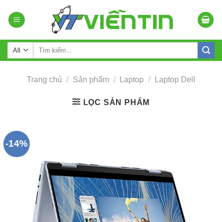
Skip
to
content
Tìm
kiếm:
Trang chủ
/
Sản phẩm
/
Laptop
/
Laptop Dell
LỌC SẢN PHẨM
-14%