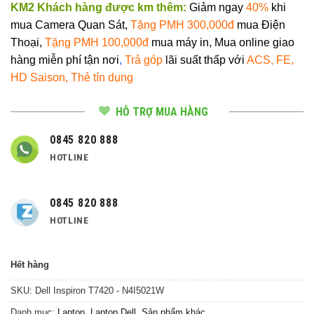
KM2 Khách hàng được km thêm:
Giảm ngay
40%
khi
mua Camera Quan
Sát,
Tặng PMH 300,000đ
mua Điện
Thoại,
Tặng PMH 100,000đ
mua máy in, Mua
online giao
hàng miễn phí tận nơi
,
Trả góp
lãi suất thấp với
ACS, FE,
HD Saison, Thẻ tín dụng
HỖ TRỢ MUA HÀNG
0845 820 888
HOTLINE
0845 820 888
HOTLINE
Hết hàng
SKU:
Dell Inspiron T7420 - N4I5021W
Danh mục:
Laptop
,
Laptop Dell
,
Sản phẩm khác