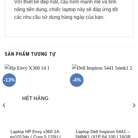
Với thiết kế đẹp mắt, cấu hình mạnh mẽ và tính
năng tiện dụng, chiếc laptop này sẽ đáp ứng tốt
các nhu cầu sử dụng hàng ngày của bạn.
SẢN PHẨM TƯƠNG TỰ
-13%
-4%
HẾT HÀNG
Laptop HP Envy x360 14-
Laptop Dell Inspiron 5441 –
es1013dx ( Core 5 120U |
5MNK1 (X1P 64 100 I 16GB