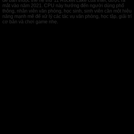
để bàn thuộc thế hệ thứ 11 Rocket Lake của Intel, được ra
mắt vào năm 2021. CPU này hướng đến người dùng phổ
thông, nhân viên văn phòng, học sinh, sinh viên cần một hiệu
năng mạnh mẽ để xử lý các tác vụ văn phòng, học tập, giải trí
cơ bản và chơi game nhẹ.