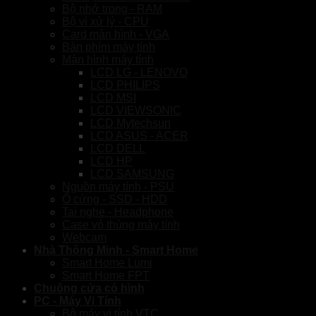
Bộ nhớ trong - RAM
Bộ vi xử lý - CPU
Card màn hình - VGA
Bàn phím máy tính
Màn hình máy tính
LCD LG - LENOVO
LCD PHILIPS
LCD MSI
LCD VIEWSONIC
LCD Mytechsun
LCD ASUS - ACER
LCD DELL
LCD HP
LCD SAMSUNG
Nguồn máy tính - PSU
Ổ cứng - SSD - HDD
Tai nghe - Headphone
Case vỏ thùng máy tính
Webcam
Nhà Thông Minh - Smart Home
Smart Home Lumi
Smart Home FPT
Chuông cửa có hình
PC - Máy Vi Tính
Bộ máy vi tính VTC