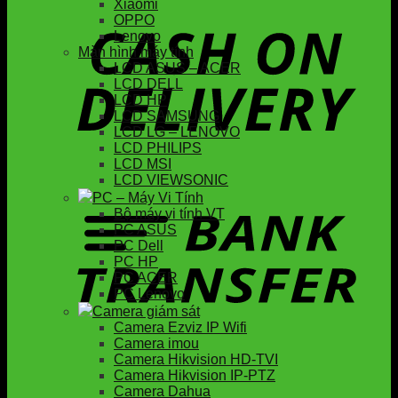
Xiaomi
OPPO
Lenovo
Màn hình máy tính
LCD ASUS – ACER
LCD DELL
LCD HP
LCD SAMSUNG
LCD LG – LENOVO
LCD PHILIPS
LCD MSI
LCD VIEWSONIC
PC – Máy Vi Tính
Bộ máy vi tính VT
PC ASUS
PC Dell
PC HP
PC ACER
PC Lenovo
Camera giám sát
Camera Ezviz IP Wifi
Camera imou
Camera Hikvision HD-TVI
Camera Hikvision IP-PTZ
Camera Dahua