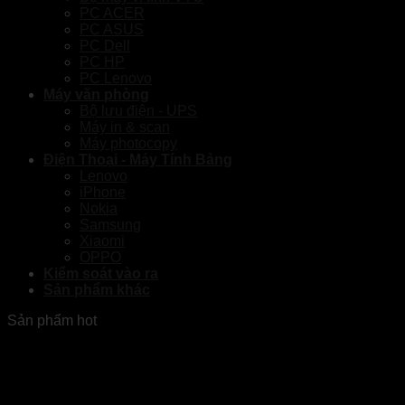
PC ACER
PC ASUS
PC Dell
PC HP
PC Lenovo
Máy văn phòng
Bộ lưu điện - UPS
Máy in & scan
Máy photocopy
Điện Thoại - Máy Tính Bảng
Lenovo
iPhone
Nokia
Samsung
Xiaomi
OPPO
Kiểm soát vào ra
Sản phẩm khác
Sản phẩm hot