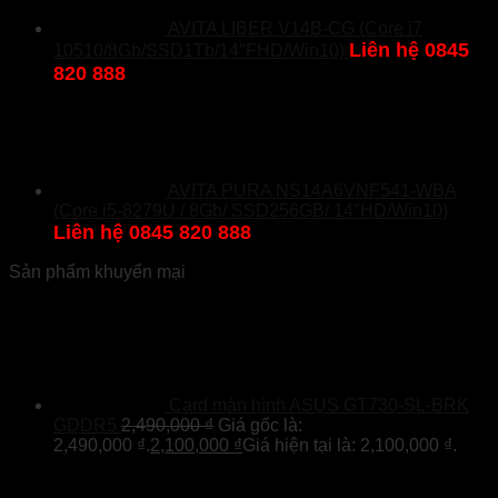
AVITA LIBER V14B-CG (Core i7
Liên hệ 0845
10510/8Gb/SSD1Tb/14″FHD/Win10)
820 888
AVITA PURA NS14A6VNF541-WBA
(Core i5-8279U / 8Gb/ SSD256GB/ 14″HD/Win10)
Liên hệ 0845 820 888
Sản phẩm khuyến mại
Card màn hình ASUS GT730-SL-BRK
GDDR5
2,490,000
₫
Giá gốc là:
2,490,000 ₫.
2,100,000
₫
Giá hiện tại là: 2,100,000 ₫.