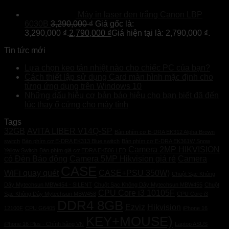
Máy in laser đen trắng Canon LBP
6030B
3,290,000
₫
Giá gốc là:
3,290,000 ₫.
2,790,000
₫
Giá hiện tại là: 2,790,000 ₫.
Tin tức mới
Lựa chọn keo tản nhiệt nào cho chiếc PC của bạn?
Cách thiết lập sử dụng Card màn hình mặc định cho
từng ứng dụng trên Windows 10
Những dấu hiệu cơ bản báo hiệu cho bạn biết đã đến
lúc thay ổ cứng cho máy tính
Tags
32GB
AVITA LIBER V14Q-SP
Bàn phím cơ E-DRA EK312 Alpha Brown
switch
Bàn phím cơ E-DRA EK313 Blue switch
Bàn phím cơ E-DRA EK361W Snow
Camera 2MP HIKVISION
Yellow Switch
Bàn phím giả cơ EDRA EK506 LED
có Đèn Báo động
Camera 5MP Hikvision giá rẻ
Camera
CASE
WiFi quay quét
CASE+PSU 350W)
Chuột Sạc Không
Dây Mytechsun MBW454 - SILENT
Chuột Sạc Không Dây Mytechsun MBW455
Chuột
CPU Core i3 10105F
Sạc Không Dây Mytechsun MBW458
CPU Core i3
DDR4 8GB
Ezviz
Hikvision
12100F
CPU G6405
iPhone 16
KEY+MOUSE)
iPhone 16 Plus - Chính hãng VN
Laptop ASUS