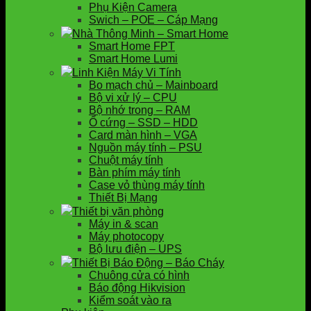
Phụ Kiện Camera
Swich – POE – Cáp Mạng
Nhà Thông Minh – Smart Home
Smart Home FPT
Smart Home Lumi
Linh Kiện Máy Vi Tính
Bo mạch chủ – Mainboard
Bộ vi xử lý – CPU
Bộ nhớ trong – RAM
Ổ cứng – SSD – HDD
Card màn hình – VGA
Nguồn máy tính – PSU
Chuột máy tính
Bàn phím máy tính
Case vỏ thùng máy tính
Thiết Bị Mạng
Thiết bị văn phòng
Máy in & scan
Máy photocopy
Bộ lưu điện – UPS
Thiết Bị Báo Động – Báo Cháy
Chuông cửa có hình
Báo động Hikvision
Kiểm soát vào ra