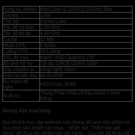
Hãng sx, Model:
Intel Core i5 11400 (2.60Ghz) Box
Socket:
1200
Thế hệ:
Comet Lake
Tốc độ cơ bản
2.60 GHz
Tốc độ tối đa
4.40 GHz
Cache
12 MB
Nhân CPU
6 Nhân
Luồng CPU
12 Luồng
VXL đồ họa
Intel® UHD Graphics 730
Bộ nhớ hỗ trợ
Tối đa 128GB DDR4-3200
Dây chuyền sx
công nghệ 14nm
Điện áp tiêu thụ
tối đa 65W
Bo mạch đề
H510 hoặc B560
nghị:
Hàng Phân Phối và Bảo Hành Chính
Xuất xứ
Hãng
Hướng dẫn mua hàng
Quý khách truy cập website của chúng tôi xem sản phẩm và
lựa chọn sản phẩm cần mua. - Nhấn nút "Thêm vào giỏ
hàng" để đưa sản phẩm vào giỏ hàng. - Sau khi đã hoàn tất