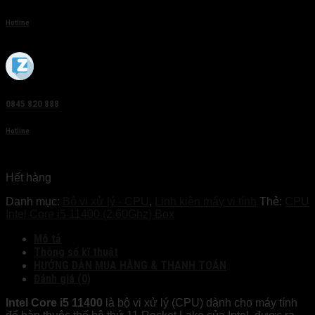
Hotline
0845 820 888
Hotline
Hết hàng
Danh mục:
Bộ vi xử lý - CPU
,
Linh kiện máy vi tính
Thẻ:
CPU
Intel Core i5 11400 (2.60Ghz) Box
Mô tả
Thông số kĩ thuật
HƯỚNG DẪN MUA HÀNG & THANH TOÁN
Đánh giá (0)
Intel Core i5 11400
là bộ vi xử lý (CPU) dành cho máy tính