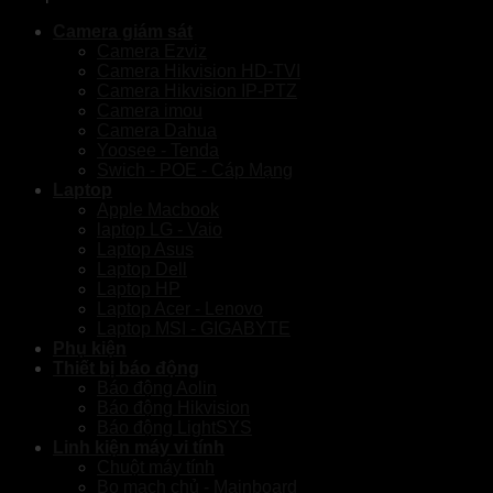
Camera giám sát
Camera Ezviz
Camera Hikvision HD-TVI
Camera Hikvision IP-PTZ
Camera imou
Camera Dahua
Yoosee - Tenda
Swich - POE - Cáp Mạng
Laptop
Apple Macbook
laptop LG - Vaio
Laptop Asus
Laptop Dell
Laptop HP
Laptop Acer - Lenovo
Laptop MSI - GIGABYTE
Phụ kiện
Thiết bị báo động
Báo động Aolin
Báo động Hikvision
Báo động LightSYS
Linh kiện máy vi tính
Chuột máy tính
Bo mạch chủ - Mainboard