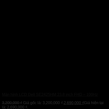
Màn hình LCD Dell SE2425HM 23.8 inch FHD – 100Hz
3,200,000
₫
Giá gốc là: 3,200,000 ₫.
2,690,000
₫
Giá hiện tại
là: 2,690,000 ₫.