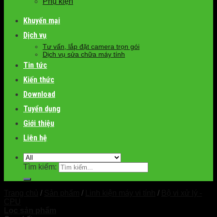
Phụ kiện
Khuyến mại
Dịch vụ
Tư vấn, lắp đặt camera trọn gói
Dịch vụ sửa chữa máy tính
Tin tức
Kiến thức
Download
Tuyển dụng
Giới thiệu
Liên hệ
Tìm kiếm:
Trang chủ
/
Sản phẩm
/
Linh kiện máy vi tính
/
Bộ vi xử lý -
CPU
Lọc sản phẩm