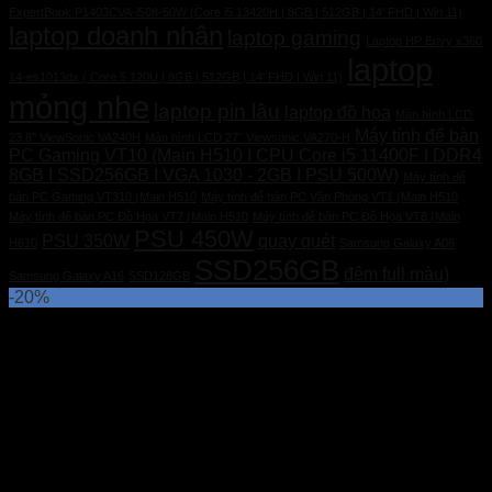
ExpertBook P1403CVA-i508-50W (Core i5 13420H | 8GB | 512GB | 14' FHD | Win 11)
laptop doanh nhân
laptop gaming
Laptop HP Envy x360
laptop
14-es1013dx ( Core 5 120U | 8GB | 512GB | 14' FHD | Win 11)
mỏng nhe
laptop pin lâu
laptop đồ họa
Màn hình LCD
Máy tính để bàn
23.8'' ViewSonic VA240H
Màn hình LCD 27" Viewsonic VA270-H
PC Gaming VT10 (Main H510 I CPU Core i5 11400F I DDR4
8GB I SSD256GB I VGA 1030 - 2GB I PSU 500W)
Máy tính để
bàn PC Gaming VT310 (Main H510
Máy tính để bàn PC Văn Phòng VT1 (Main H510
Máy tính để bàn PC Đồ Họa VT7 (Main H510
Máy tính để bàn PC Đồ Họa VT8 (Main
PSU 450W
PSU 350W
quay quét
H610
Samsung Galaxy A06
SSD256GB
đêm full màu)
Samsung Galaxy A16
SSD128GB
-20%