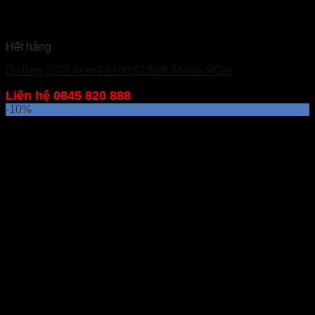
Hết hàng
Ổ cứng SSD Acer FA100 512GB NVMe PCIe
Liên hệ 0845 820 888
-10%