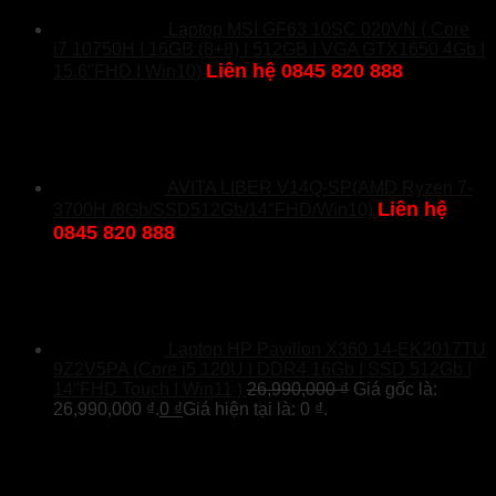
Laptop MSI GF63 10SC 020VN ( Core
i7 10750H I 16GB (8+8) I 512GB I VGA GTX1650 4Gb I
Liên hệ 0845 820 888
15.6"FHD I Win10)
AVITA LIBER V14Q-SP(AMD Ryzen 7-
Liên hệ
3700H /8Gb/SSD512Gb/14″FHD/Win10)
0845 820 888
Laptop HP Pavilion X360 14-EK2017TU
9Z2V5PA (Core i5 120U I DDR4 16Gb I SSD 512Gb I
14″FHD Touch I Win11 )
26,990,000
₫
Giá gốc là:
26,990,000 ₫.
0
₫
Giá hiện tại là: 0 ₫.