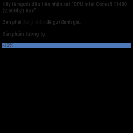
Hãy là người đầu tiên nhận xét “CPU Intel Core i5 11400
(2.60Ghz) Box”
Bạn phải
đăng nhập
để gửi đánh giá.
Sản phẩm tương tự
-16%