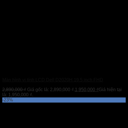
Màn hình vi tính LCD Dell D2020H 19.5 inch FHD
2,890,000
₫
Giá gốc là: 2,890,000 ₫.
1,950,000
₫
Giá hiện tại
là: 1,950,000 ₫.
-23%