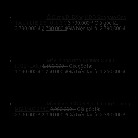
Ổ Cứng Di Động HDD Seagate One
Touch 1TB 2.5" Usb 3.0
3,790,000
₫
Giá gốc là:
3,790,000 ₫.
2,790,000
₫
Giá hiện tại là: 2,790,000 ₫.
Máy in hóa đơn Xprinter Q838L
(USB+LAN)
1,590,000
₫
Giá gốc là:
1,590,000 ₫.
1,250,000
₫
Giá hiện tại là: 1,250,000 ₫.
Màn hình LCD 23.8 inch cong Gaming
MSI MAG 244C
2,990,000
₫
Giá gốc là:
2,990,000 ₫.
2,390,000
₫
Giá hiện tại là: 2,390,000 ₫.