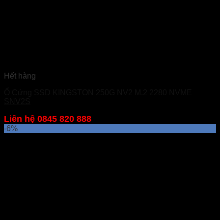
Hết hàng
Ổ Cứng SSD KINGSTON 250G NV2 M.2 2280 NVME
SNV2S
Liên hệ 0845 820 888
-6%