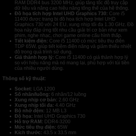
RAM DDR4 bus 3200 MHz, giúp tăng tốc độ truy cập
dữ liệu và nâng cao hiệu năng tổng thể của hệ thống.
Đồ họa tích hợp Intel UHD Graphics 730:
Core i5
11400 được trang bị đồ họa tích hợp Intel UHD
Graphics 730 với 24 EU, xung nhịp tối đa 1.30 GHz. Đồ
họa này đáp ứng tốt nhu cầu giải trí cơ bản như xem
phim, nghe nhạc, chơi game online cấu hình thấp.
Tiết kiệm điện:
Core i5 11400 có mức tiêu thụ điện
TDP 65W, giúp tiết kiệm điện năng và giảm thiểu nhiệt
độ trong quá trình sử dụng.
Giá thành hợp lý:
Core i5 11400 có giá thành hợp lý
so với hiệu năng mà nó mang lại, phù hợp với túi tiền
của nhiều người dùng.
Thông số kỹ thuật:
Socket:
LGA 1200
Số nhân/luồng:
6 nhân/12 luồng
Xung nhịp cơ bản:
2.60 GHz
Xung nhịp tối đa:
4.40 GHz
Bộ nhớ đệm:
12 MB L3
Đồ họa:
Intel UHD Graphics 730
Hỗ trợ RAM:
DDR4-3200
Mức tiêu thụ điện:
65W
Kích thước:
43.5 x 33.5 mm