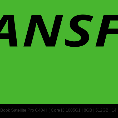
ok Satellite Pro C40-H ( Core i3 1005G1 | 8GB | 512GB | 14