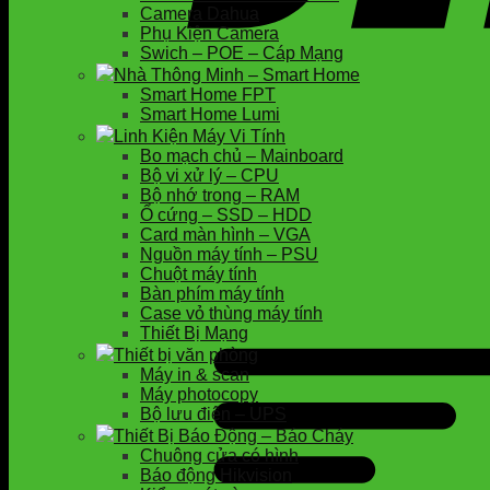
Camera Dahua
Phụ Kiện Camera
Swich – POE – Cáp Mạng
Nhà Thông Minh – Smart Home
Smart Home FPT
Smart Home Lumi
Linh Kiện Máy Vi Tính
Bo mạch chủ – Mainboard
Bộ vi xử lý – CPU
Bộ nhớ trong – RAM
Ổ cứng – SSD – HDD
Card màn hình – VGA
Nguồn máy tính – PSU
Chuột máy tính
Bàn phím máy tính
Case vỏ thùng máy tính
Thiết Bị Mạng
Thiết bị văn phòng
Máy in & scan
Máy photocopy
Bộ lưu điện – UPS
Thiết Bị Báo Động – Báo Cháy
Chuông cửa có hình
Báo động Hikvision