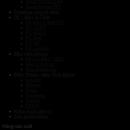
Smart Home Lumi
Smart Home FPT
Chuông cửa có hình
PC - Máy Vi Tính
Bộ máy vi tính VTC
PC ACER
PC ASUS
PC Dell
PC HP
PC Lenovo
Máy văn phòng
Bộ lưu điện - UPS
Máy in & scan
Máy photocopy
Điện Thoại - Máy Tính Bảng
Lenovo
iPhone
Nokia
Samsung
Xiaomi
OPPO
Kiểm soát vào ra
Sản phẩm khác
Hãng sản xuất