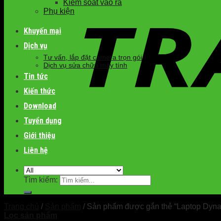
Kiểm soát vào ra
Phụ kiện
Khuyến mại
Dịch vụ
Tư vấn, lắp đặt camera trọn gói
Dịch vụ sửa chữa máy tính
Tin tức
Kiến thức
Download
Tuyển dụng
Giới thiệu
Liên hệ
Tìm kiếm:
Trang chủ
/
Sản phẩm
/
Sản phẩm được gắn thẻ “Laptop DynaBo
Lọc sản phẩm