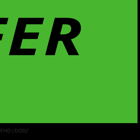
' FHD | DOS)”