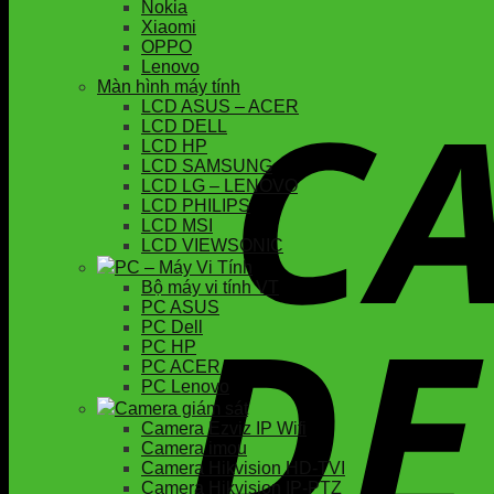
Nokia
Xiaomi
OPPO
Lenovo
Màn hình máy tính
LCD ASUS – ACER
LCD DELL
LCD HP
LCD SAMSUNG
LCD LG – LENOVO
LCD PHILIPS
LCD MSI
LCD VIEWSONIC
PC – Máy Vi Tính
Bộ máy vi tính VT
PC ASUS
PC Dell
PC HP
PC ACER
PC Lenovo
Camera giám sát
Camera Ezviz IP Wifi
Camera imou
Camera Hikvision HD-TVI
Camera Hikvision IP-PTZ