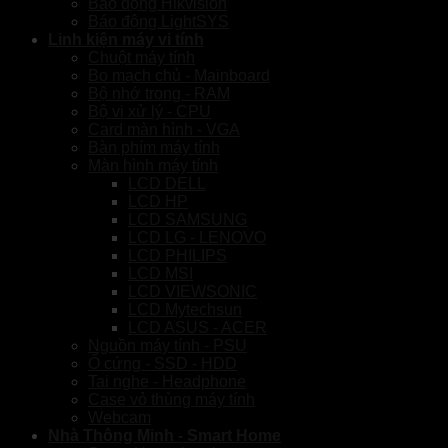
Báo động Hikvision
Báo động LightSYS
Linh kiện máy vi tính
Chuột máy tính
Bo mạch chủ - Mainboard
Bộ nhớ trong - RAM
Bộ vi xử lý - CPU
Card màn hình - VGA
Bàn phím máy tính
Màn hình máy tính
LCD DELL
LCD HP
LCD SAMSUNG
LCD LG - LENOVO
LCD PHILIPS
LCD MSI
LCD VIEWSONIC
LCD Mytechsun
LCD ASUS - ACER
Nguồn máy tính - PSU
Ổ cứng - SSD - HDD
Tai nghe - Headphone
Case vỏ thùng máy tính
Webcam
Nhà Thông Minh - Smart Home