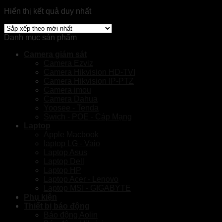
Hiển thị kết quả duy nhất
Danh mục sản phẩm
Camera giám sát
Camera Ezviz
Camera Hikvision HD-TVI
Camera Hikvision IP-PTZ
Camera imou
Camera Dahua
Yoosee - Tenda
Swich - POE - Cáp Mạng
Laptop
Apple Macbook
laptop LG - Vaio
Laptop Asus
Laptop Dell
Laptop HP
Laptop Acer - Lenovo
Laptop MSI - GIGABYTE
Phụ kiện
Thiết bị báo động
Báo động Aolin